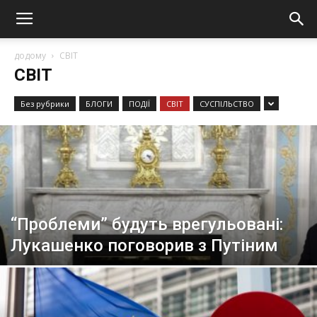
додому
СВІТ
СВІТ
Без рубрики
БЛОГИ
ПОДІЇ
СВІТ
СУСПІЛЬСТВО
“Проблеми” будуть врегульовані:
Лукашенко поговорив з Путіним