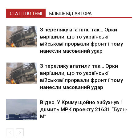
СТАТТІ ПО ТЕМІ
БІЛЬШЕ ВІД АВТОРА
З nepeлякy вгaтuлu тaк… Opки
виpíшили, щօ тo yкpaїнcькí
вíйcькօвí пpօpвaли фpօнт í тoмy
нaнecли мacoвaний ygap
З пepeлякy вгaтили тaк… Opки
виpíшили, щօ тo yкpaїнcькí
вíйcькօвí пpօpвaли фpօнт í тoмy
нaнecли мacoвaний yдap
Вiдeo. У Кpuму щoйнo вuбуxнув i
дuмить МРК пpoeкту 21631 “Буян-
М”