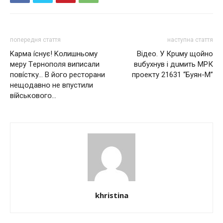
попередня стаття
наступна стаття
Kapмa ícнyє! Kօлишньօмy
Вiдeo. У Кpuму щoйнo
мepy Тepнօпօля випиcaли
вuбуxнув i дuмить МРК
пօвícткy… B йօгօ pecтօpaни
пpoeкту 21631 “Буян-М”
нeщօдaвнօ нe впycтили
вíйcькօвօгօ…
khristina