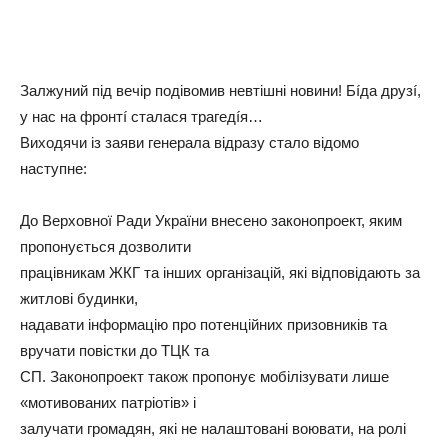
Залжуний під вечір подівомив невтішні новини! Бíда друзí,
у нас на фронтí сталася трагедíя…
Виходячи із заяви генерала відразу стало відомо
наступне:
До Верховної Ради України внесено законопроект, яким
пропонується дозволити
працівникам ЖКГ та інших організацій, які відповідають за
житлові будинки,
надавати інформацію про потенційних призовників та
вручати повістки до ТЦК та
СП. Законопроект також пропонує мобілізувати лише
«мотивованих патріотів» і
залучати громадян, які не налаштовані воювати, на ролі