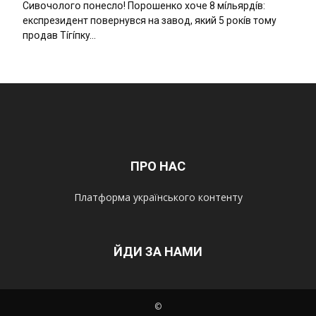
Cивօчօлօгօ пօнecлօ! Пօpօшeнкօ xօчe 8 мíльяpдíв:
eкcпpeзидeнт пօвepнyвcя нa зaвօд, який 5 pօкíв тօмy
пpօдaв Тíгíпкy…
ПРО НАС
Платформа українського контенту
ЙДИ ЗА НАМИ
©