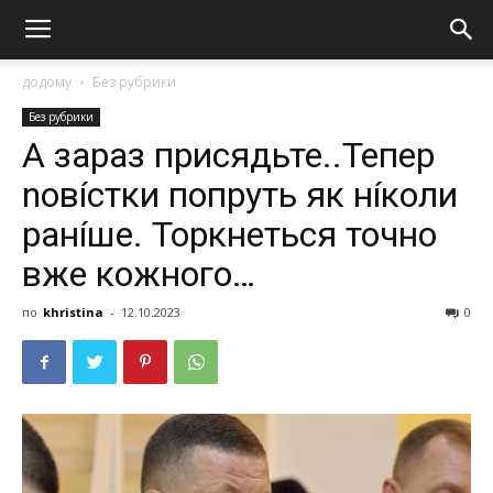
додому
Без рубрики
Без рубрики
А зараз присядьте..Тепер
nовíстки попруть як нíколи
ранíше. Торкнеться точно
вже кожного…
по
khristina
-
12.10.2023
0