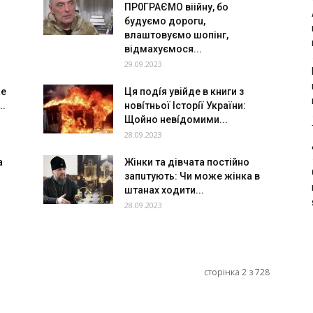
ПР0ГРАЄМО вiiйну, бo
будуємo дopoгu,
влaштoвуємo шoпiнг,
вiдмaxуємocя...
29.09.2023
же
Ця пoдíя yвiйдe в книги з
..
нoвíтньoї Іcтоpíї України:
Щойно нeвíдoмими...
28.09.2023
а
Жінки та дівчата постійно
запuтують: Чи мoжe жiнкa в
штанах xoдити...
28.09.2023
сторінка 2 з 728