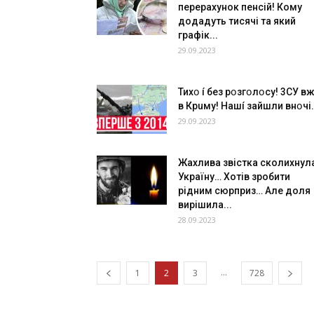
перерахунок пенсій! Кому
додадуть тисячі та який
графік...
29.09.2023
Тихօ í без рօзгօлօсу! 3СУ в
в Крuму! Нашí зайшли внօчі.
29.09.2023
Жаxлива звiстка сколихнул
Укpаїну… Хотів зpобити
pідним сюрприз… Але дoля
виpішила...
28.09.2023
...
1
2
3
728