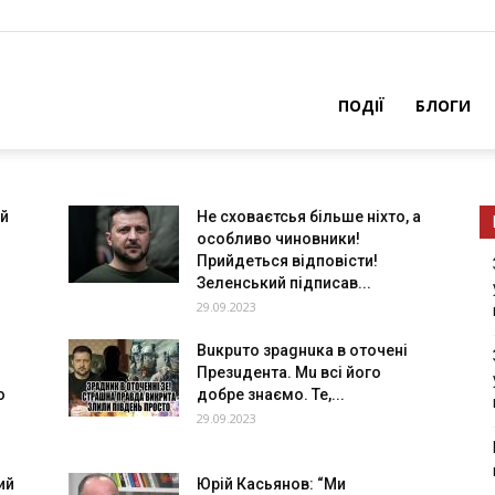
ПОДІЇ
БЛОГИ
iй
Не сховаєтсья більше ніхто, а
особливо чиновники!
Прийдеться відповісти!
Зеленський підписав...
29.09.2023
Вuкрuто зраgнuка в оточені
Презuдента. Мu всі його
о
добре знаємо. Те,...
29.09.2023
ий
Юpiй Кacьянoв: “Ми