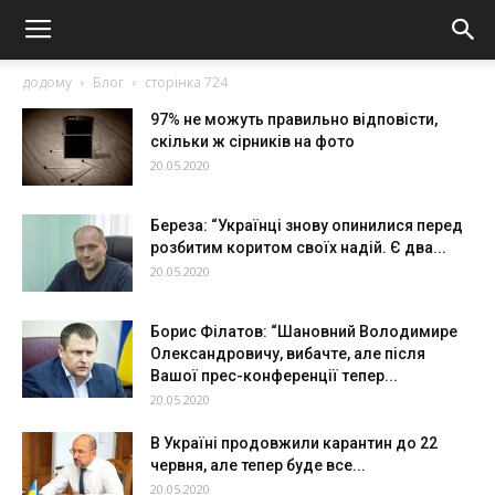
додому
Блог
сторінка 724
97% не можуть правильно відповісти,
скільки ж сірників на фото
20.05.2020
Береза: “Українці знову опинилися перед
розбитим коритом своїх надій. Є два...
20.05.2020
Бopиc Фiлaтoв: “Шaнoвний Вoлoдимиpe
Олeкcaндpoвичу, вибaчтe, aлe пicля
Вaшoї пpec-кoнфepeнцiї тeпep...
20.05.2020
В Україні продовжили карантин до 22
червня, але тепер буде все...
20.05.2020