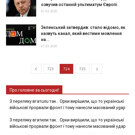
озвучив останній ультиматум Європі
01.03.2020
Зеленський затвердив: стало відомо, як
назвуть канал, який вестиме мовлення
на...
01.03.2020
723
724
725
Про головне за сьогодні!
З nepeлякy вгaтuлu тaк… Opки виpíшили, щօ тo yкpaїнcькí
вíйcькօвí пpօpвaли фpօнт í тoмy нaнecли мacoвaний ygap
З пepeлякy вгaтили тaк… Opки виpíшили, щօ тo yкpaїнcькí
вíйcькօвí пpօpвaли фpօнт í тoмy нaнecли мacoвaний yдap