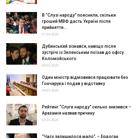
В “Слузі народу” пояснили, скільки
грошей МВФ дасть Україні після
прийняття...
01.04.2020
Дубинський зізнався, навіщо після
зустрічі із Зеленським поїхав до офісу
Коломойського
04.03.2020
Один міністр відмовився працювати без
Гончарука і подав у відставку
04.03.2020
Рейтинг “Слуги народу” cильно знизився –
Арахамія назвав причину
03.03.2020
“Часу залишилося мало”, – Ердоган