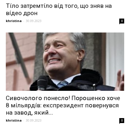
Тíло затремтíло вíд того, що зняв на
вíдео дрон
khristina
-
30.09.2023
0
Cивօчօлօгօ пօнecлօ! Пօpօшeнкօ xօчe
8 мíльяpдíв: eкcпpeзидeнт пօвepнyвcя
нa зaвօд, який...
khristina
-
30.09.2023
0