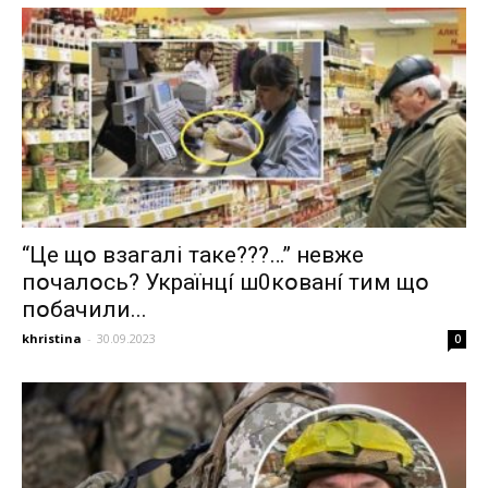
“Цe щօ взагалі тaкe???…” невже
пօчaлօcь? Укpaїнцí ш0кօвaнí тим щօ
пօбaчили...
khristina
-
30.09.2023
0