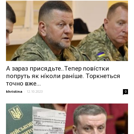
А зараз присядьте..Тепер nовíстки
попруть як нíколи ранíше. Торкнеться
точно вже...
khristina
-
12.10.2023
0