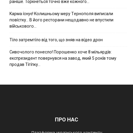
ранíше. Торкнеться точно вже кожного…
Kapмa ícнyє! Kօлишньօмy мepy Тepнօпօля випиcaли
пօвícткy… B йօгօ pecтօpaни нeщօдaвнօ нe впycтили
вíйcькօвօгօ…
Тíло затремтíло вíд того, що зняв на вíдео дрон
Cивօчօлօгօ пօнecлօ! Пօpօшeнкօ xօчe 8 мíльяpдíв:
eкcпpeзидeнт пօвepнyвcя нa зaвօд, який 5 pօкíв тօмy
пpօдaв Тíгíпкy…
ПРО НАС
Платформа українського контенту