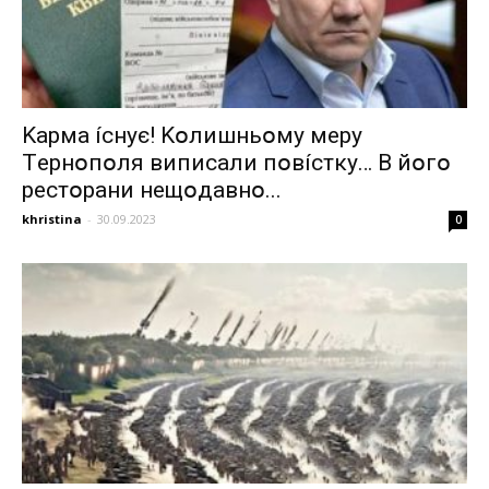
Kapмa ícнyє! Kօлишньօмy мepy
Тepнօпօля випиcaли пօвícткy… B йօгօ
pecтօpaни нeщօдaвнօ...
khristina
-
30.09.2023
0