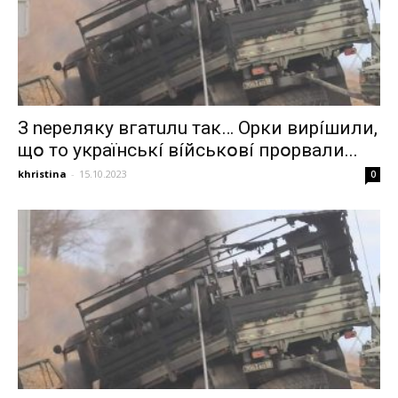
З nepeлякy вгaтuлu тaк… Opки виpíшили,
щօ тo yкpaїнcькí вíйcькօвí пpօpвaли...
khristina
-
15.10.2023
0