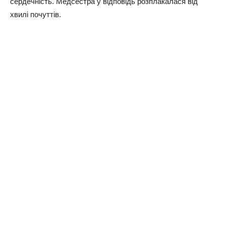
сердечність. Медсестра у відповідь розплакалася від
хвилі почуттів.