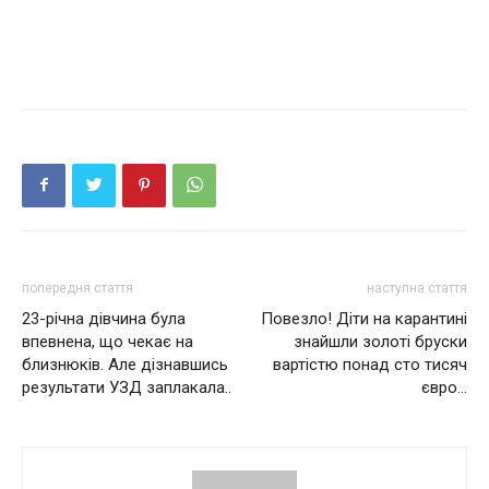
попередня стаття
наступна стаття
23-річна дівчина була
Повезло! Діти на карантині
впевнена, що чекає на
знайшли золоті бруски
близнюків. Але дізнавшись
вартістю понад сто тисяч
результати УЗД заплакала..
євро…