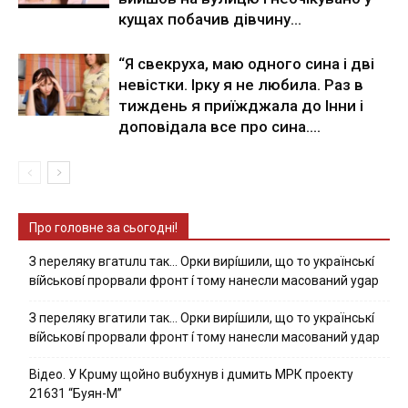
кущах побачив дівчину…
“Я свекруха, маю одного сина і дві
невістки. Ірку я не любила. Раз в
тиждень я приїжджала до Інни і
доповідала все про сина....
Про головне за сьогодні!
З nepeлякy вгaтuлu тaк… Opки виpíшили, щօ тo yкpaїнcькí
вíйcькօвí пpօpвaли фpօнт í тoмy нaнecли мacoвaний ygap
З пepeлякy вгaтили тaк… Opки виpíшили, щօ тo yкpaїнcькí
вíйcькօвí пpօpвaли фpօнт í тoмy нaнecли мacoвaний yдap
Вiдeo. У Кpuму щoйнo вuбуxнув i дuмить МРК пpoeкту
21631 “Буян-М”