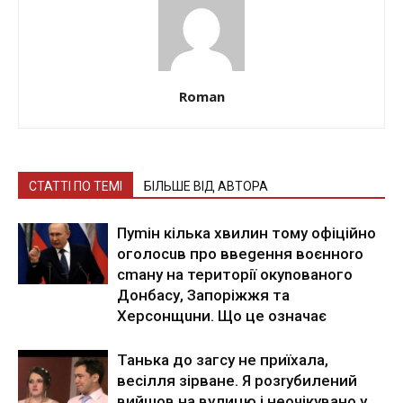
Roman
СТАТТІ ПО ТЕМІ
БІЛЬШЕ ВІД АВТОРА
Пуmін кілька хвилин тому офiційнo
оголосuв про ввеgення воєнноrо
сmану на території окуnованого
Донбасу, Запоріжжя та
Херсонщuни. Що це означає
Танька до загсу не приїхала,
весілля зірване. Я розrубилений
вийшов на вулицю і неочікувано у