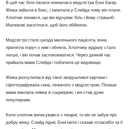
В цей час біля палати опинилася медсестра Енні Хагер.
Жінка зайшла в бокс, і запитала у Слейда чому він плаче.
Хлопчик зізнався, що він відчуває біль і йому страшн0.
Малюкові захотілося, щоб його обійняли.
Медсестрі стало шкода маленького пацієнта, вона
прилягла поруч з ним і обняла. Хлопчику відразу стало
легше, і він почав заспокоюватися. Через деякий час
прийшла мама Слейда і побачила це видовище.
Жінка розчулилася від такої зворушливої ​​картини і
сфотографувала сина, лежачого з медсестрою. Пізніше
мама виклала знімок в соцмережі, і він став дуже
популярним.
Коли хлопчик виписувався з лікарні, то він не забув про
добру жінку. Слейд підніс Енні квіти і сказав «спасибі» за її