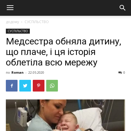
додому
СУСПІЛЬСТВО
СУСПІЛЬСТВО
Медсестра обняла дитину,
що плаче, і ця історія
облетіла всю мережу
по
Roman
-
22.05.2020
0