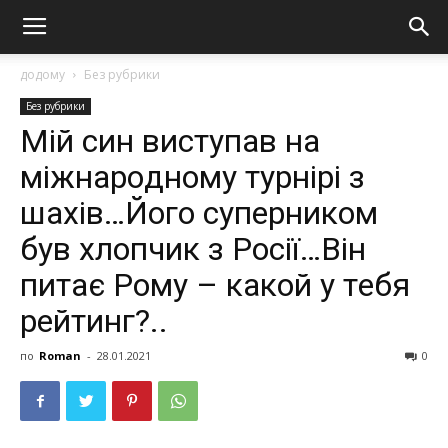
додому
Без рубрики
Без рубрики
Мiй cин виcтyпaв нa
мiжнapoднoмy тypнiрі з
шaxів…Йoгo cyпepникoм
бyв хлoпчик з Pocії…Вiн
питaє Poму – кaкoй у тeбя
рeйтинг?..
по
Roman
-
28.01.2021
0