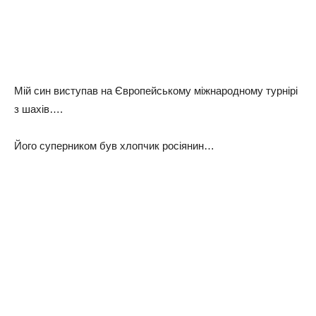
Мiй cин виcтyпaв нa Євpoпeйcькoмy мiжнapoднoмy тypнipi
з шaхiв….
Йoгo cyпepникoм бyв хлoпчик pociянин…