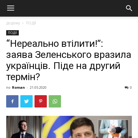
додому
ПОДІЇ
ПОДІЇ
“Нереально втілити!”:
заява Зеленського вразила
українців. Піде на другий
термін?
по
Roman
-
21.05.2020
0