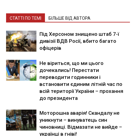
СТАТТІ ПО ТЕМІ
БІЛЬШЕ ВІД АВТОРА
Під Херсоном знищено штаб 7-ї
дивізії ВДВ Росії, вбито багато
офіцерів
Не віриться, що ми цього
дочекались! Перестати
переводити годинники і
встановити єдиним літній час по
всій території України – прохання
до президента
Моторошна аварія! Скандалу не
уникнути – винуватець син
чиновниці. Відмазати не вийде –
українці в гніві!