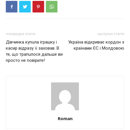
попередня стаття
наступна стаття
Дівчинка куnuла іграшку і
Україна відкриває кордон з
касир відразу її заховав. В
країнами ЄС і Молдовою
те, що траnuлося дальше ви
nросто не nовірите!
Roman