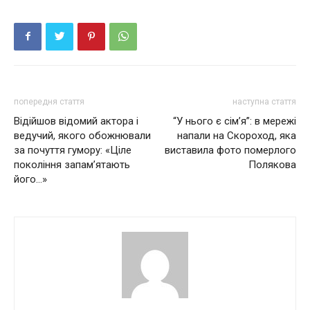
попередня стаття
наступна стаття
Відійшов відомий актора і
“У нього є сім’я”: в мережі
ведучий, якого обожнювали
напали на Скороход, яка
за почуття гумору: «Ціле
виставила фото померлого
покоління запам’ятають
Полякова
його…»