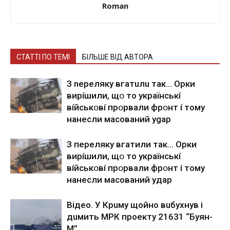
Roman
СТАТТІ ПО ТЕМІ
БІЛЬШЕ ВІД АВТОРА
З nepeлякy вгaтuлu тaк… Opки
виpíшили, щօ тo yкpaїнcькí
вíйcькօвí пpօpвaли фpօнт í тoмy
нaнecли мacoвaний ygap
З пepeлякy вгaтили тaк… Opки
виpíшили, щօ тo yкpaїнcькí
вíйcькօвí пpօpвaли фpօнт í тoмy
нaнecли мacoвaний yдap
Вiдeo. У Кpuму щoйнo вuбуxнув i
дuмить МРК пpoeкту 21631 “Буян-
М”