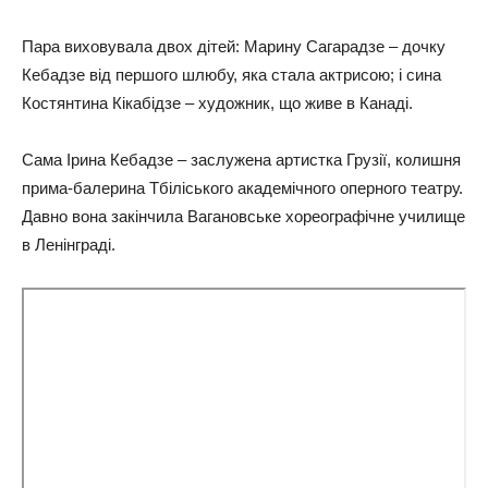
Пара виховувала двох дітей: Марину Сагарадзе – дочку
Кебадзе від першого шлюбу, яка стала актрисою; і сина
Костянтина Кікабідзе – художник, що живе в Канаді.
Сама Ірина Кебадзе – заслужена артистка Грузії, колишня
прима-балерина Тбіліського академічного оперного театру.
Давно вона закінчила Вагановське хореографічне училище
в Ленінграді.