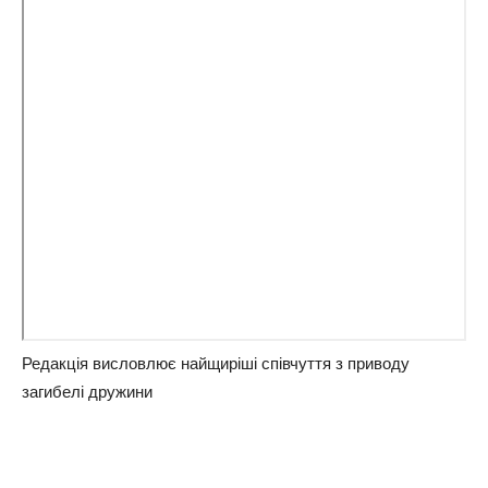
Редакція висловлює найщиріші співчуття з приводу
загибелі дружини