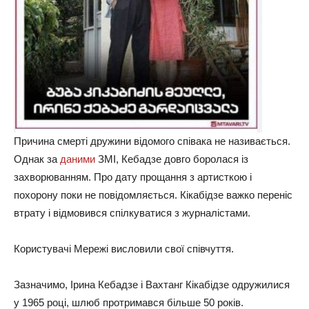
Причина смерті дружини відомого співака не називається.
Однак за
даними
ЗМІ, Кебадзе довго боролася із
захворюванням. Про дату прощання з артисткою і
похорону поки не повідомляється. Кікабідзе важко переніс
втрату і відмовився спілкуватися з журналістами.
Користувачі Мережі висловили свої співчуття.
Зазначимо, Ірина Кебадзе і Вахтанг Кікабідзе одружилися
у 1965 році, шлюб протримався більше 50 років.