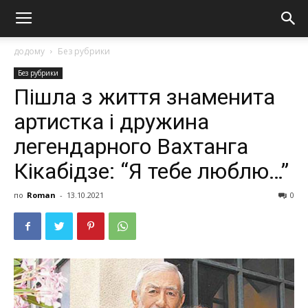
додому
Без рубрики
Без рубрики
Пішла з життя знаменита
артистка і дружина
легендарного Вахтанга
Кікабідзе: “Я тебе люблю…”
по
Roman
-
13.10.2021
0