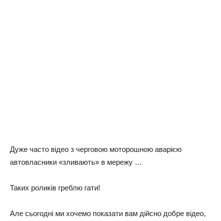
Дуже часто відео з черговою моторошною аварією
автовласники «зливають» в мережу …
Таких роликів греблю гати!
Але сьогодні ми хочемо показати вам дійсно добре відео,