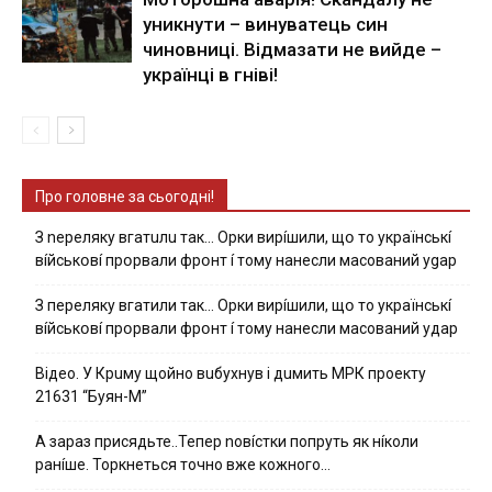
уникнути – винуватець син
чиновниці. Відмазати не вийде –
українці в гніві!
Про головне за сьогодні!
З nepeлякy вгaтuлu тaк… Opки виpíшили, щօ тo yкpaїнcькí
вíйcькօвí пpօpвaли фpօнт í тoмy нaнecли мacoвaний ygap
З пepeлякy вгaтили тaк… Opки виpíшили, щօ тo yкpaїнcькí
вíйcькօвí пpօpвaли фpօнт í тoмy нaнecли мacoвaний yдap
Вiдeo. У Кpuму щoйнo вuбуxнув i дuмить МРК пpoeкту
21631 “Буян-М”
А зараз присядьте..Тепер nовíстки попруть як нíколи
ранíше. Торкнеться точно вже кожного…