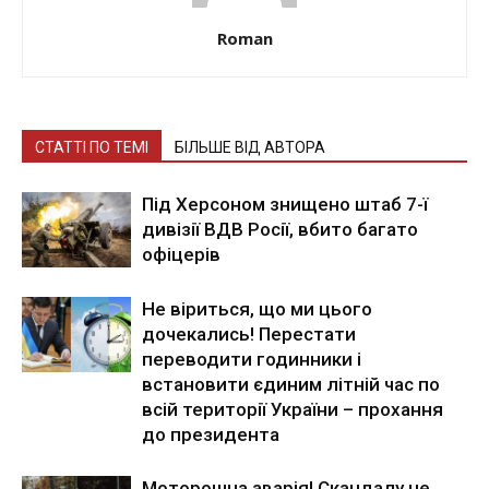
Roman
СТАТТІ ПО ТЕМІ
БІЛЬШЕ ВІД АВТОРА
Під Херсоном знищено штаб 7-ї
дивізії ВДВ Росії, вбито багато
офіцерів
Не віриться, що ми цього
дочекались! Перестати
переводити годинники і
встановити єдиним літній час по
всій території України – прохання
до президента
Моторошна аварія! Скандалу не