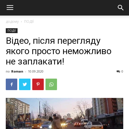
додому
ПОДІЇ
ПОДІЇ
Відео, після перегляду
якого просто неможливо
не заплакати!
по
Roman
-
10.09.2020
0