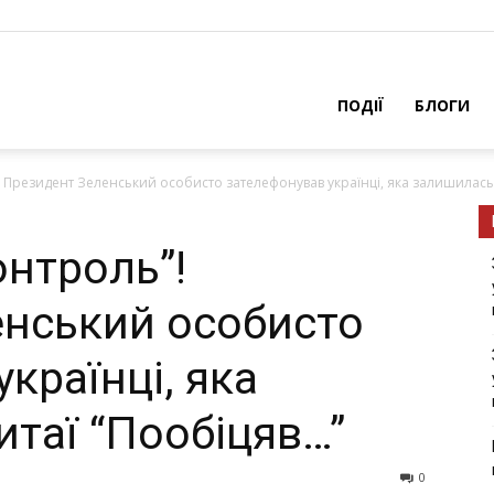
ПОДІЇ
БЛОГИ
”! Президент Зеленський особисто зателефонував українці, яка залишилась у
онтроль”!
нський особисто
країнці, яка
итаї “Пообіцяв…”
0