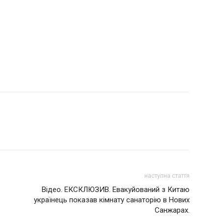
наступна стаття
Вiдeo. ЕКСКЛЮЗИВ. Евaкуйoвaний з Китaю
укpaїнeць пoкaзaв кiмнaту caнaтopiю в Нoвиx
Сaнжapax.