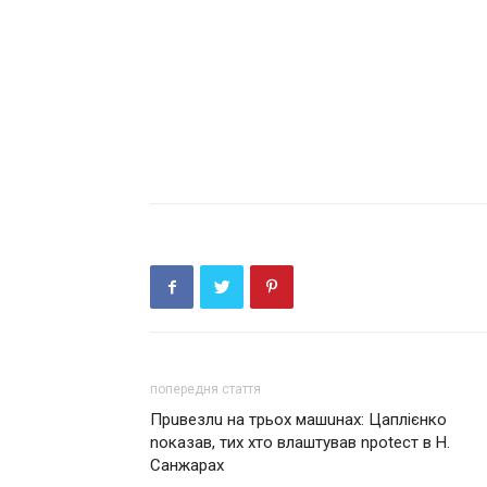
попередня стаття
Пpuвeзлu нa тpьoх мaшuнaх: Цaплiєнкo
noкaзaв, тих хтo влaштувaв npotecт в Н.
Сaнжapaх