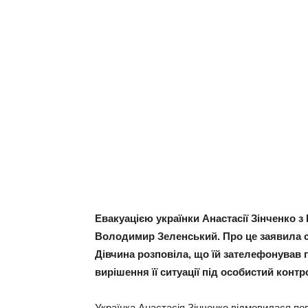
Евакуацією українки Анастасії Зінченко 
Володимир Зеленський. Про це заявила са
Дівчина розповіла, що їй зателефонував
вирішення її ситуації під особистий контр
Українка Анастасія Зінченко відмовилася по