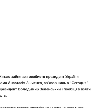
з Китаю зайнявся особисто президент України
ма Анастасія Зінченко, зв’язавшись з “Сегодня”.
 президент Володимир Зеленський і пообіцяв взяти
оль.
вертатися додому спецлітаком з китайського міста