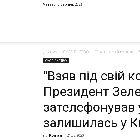
Четвер, 6 Серпня, 2026
додому
СУСПІЛЬСТВО
“Взяв під свій контроль
СУСПІЛЬСТВО
“Взяв під свій к
Президент Зеле
зателефонував у
залишилась у К
по
Roman
-
21.02.2020