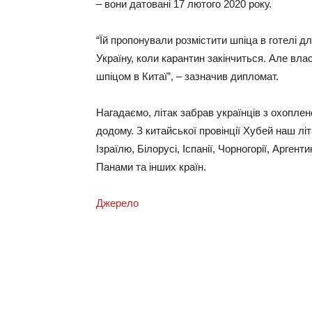
– вони датовані 17 лютого 2020 року.
“Їй пропонували розмістити шпіца в готелі дл
Україну, коли карантин закінчиться. Але вла
шпіцом в Китаї”, – зазначив дипломат.
Нагадаємо, літак забрав українців з охоплено
додому. З китайської провінції Хубей наш літа
Ізраїлю, Білорусі, Іспанії, Чорногорії, Арген
Панами та інших країн.
Джерело