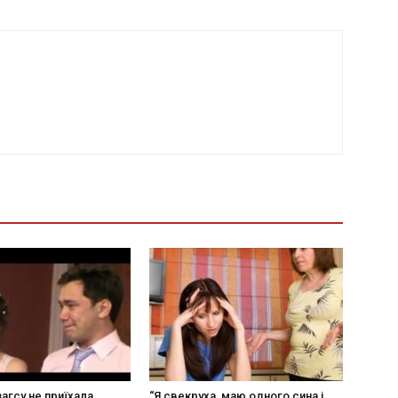
агсу не приїхала,
“Я свекруха, маю одного сина і