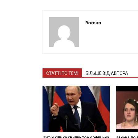
Roman
СТАТТІ ПО ТЕМІ
БІЛЬШЕ ВІД АВТОРА
Пуmін кілька хвилин тому офiційнo
Танька до з