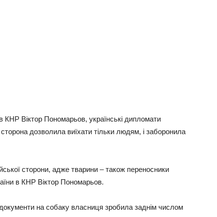
в КНР Віктор Пономарьов, українські дипломати
 сторона дозволила виїхати тільки людям, і заборонила
айської сторони, адже тварини – також переносники
раїни в КНР Віктор Пономарьов.
, документи на собаку власниця зробила заднім числом