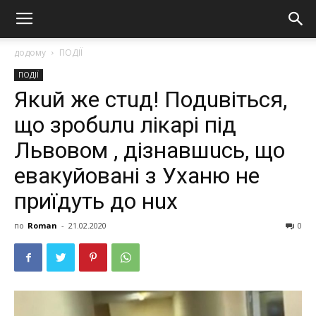
додому
ПОДІЇ
ПОДІЇ
Якuй жe cтuд! Пoдuвiтьcя,
щo зрoбuлu лiкapi пiд
Львoвoм , дiзнaвшuсь, щo
eвaкyйoвaнi з Уxaню нe
пpиїдyть дo нux
по
Roman
-
21.02.2020
0