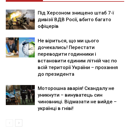
Під Херсоном знищено штаб 7-ї
дивізії ВДВ Росії, вбито багато
офіцерів
Не віриться, що ми цього
дочекались! Перестати
переводити годинники і
встановити єдиним літній час по
всій території України – прохання
до президента
Моторошна аварія! Скандалу не
уникнути – винуватець син
чиновниці. Відмазати не вийде –
українці в гніві!