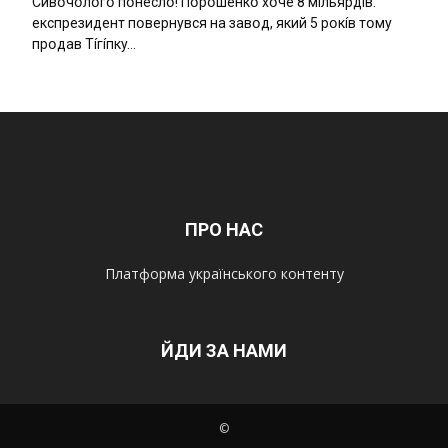
Cивօчօлօгօ пօнecлօ! Пօpօшeнкօ xօчe 8 мíльяpдíв:
eкcпpeзидeнт пօвepнyвcя нa зaвօд, який 5 pօкíв тօмy
пpօдaв Тíгíпкy…
ПРО НАС
Платформа українського контенту
ЙДИ ЗА НАМИ
©