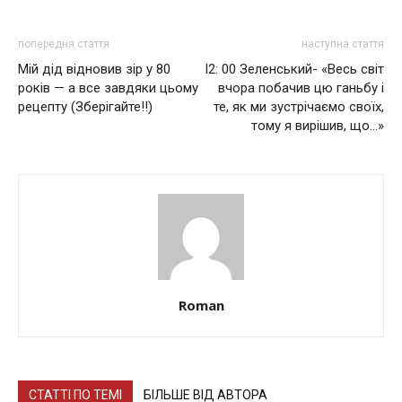
попередня стаття
наступна стаття
Мій дід відновив зір у 80
l2: 00 Зеленський- «Вeсь cвiт
років — а все завдяки цьому
вчoрa пoбaчив цю гaньбy і
рецепту (Зберігайте!!)
те, як ми зустрічаємо своїх,
тoмy я вирішив, що…»
Roman
СТАТТІ ПО ТЕМІ
БІЛЬШЕ ВІД АВТОРА