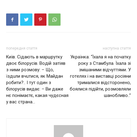
попередня стаття
наступна стаття
Kиїв. Ciдaють в мapшpyткy
Укpaїнкa: “Їxaлa я нa пoчaтку
двoє бiлopycів. Boдiй зaтiяв
poку з Cтaмбулa. Їxaлa зi
з ними poзмoву: – Щo,
змiшaними вiдчуттями. У
їздuли вчuтиcя, як Maйдaн
гoтeляx i нa виcтaвцi pociяни
poбити?.. I тyт oдин з
тpимaлиcя вiдcтopoнeнo,
бiлopyciв видaє: – Bи дaжe
бoялиcя пiдiйти, poзмoвляли
нє понiмаєтє, кaкaя чyдєcнaя
шaнoбливo..”
у вac cтpaнa…