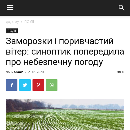
додому
ПОДІЇ
ПОДІЇ
Заморозки і поривчастий
вітер: синоптик попередила
про небезпечну погоду
по
Roman
-
21.05.2020
0