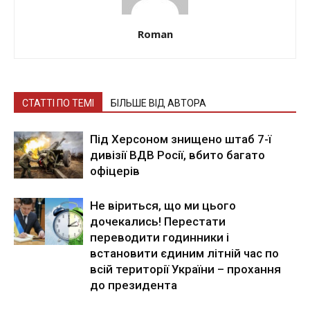
Roman
СТАТТІ ПО ТЕМІ
БІЛЬШЕ ВІД АВТОРА
Під Херсоном знищено штаб 7-ї
дивізії ВДВ Росії, вбито багато
офіцерів
Не віриться, що ми цього
дочекались! Перестати
переводити годинники і
встановити єдиним літній час по
всій території України – прохання
до президента