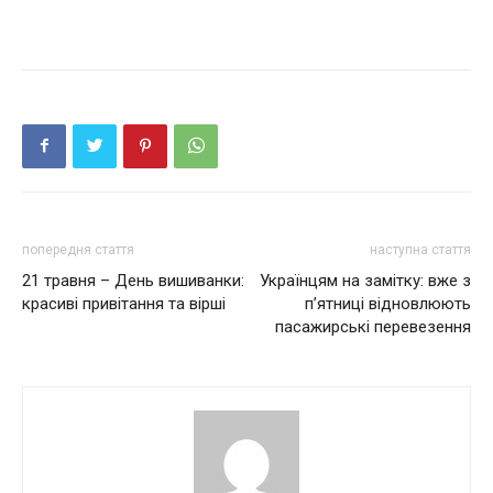
попередня стаття
наступна стаття
21 травня – День вишиванки:
Українцям на замітку: вже з
красиві привітання та вірші
п’ятниці відновлюють
пасажирські перевезення