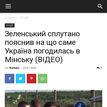
додому
ПОДІЇ
ПОДІЇ
Зеленський сплутано
пояснив на що саме
Україна погодилась в
Мінську (ВІДЕО)
по
Roman
-
24.07.2020
0