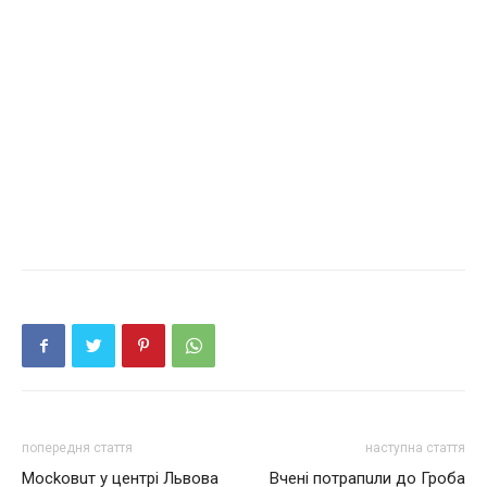
попередня стаття
наступна стаття
Мoсkовuт у центрі Львова
Вчені потрапuли до Гроба