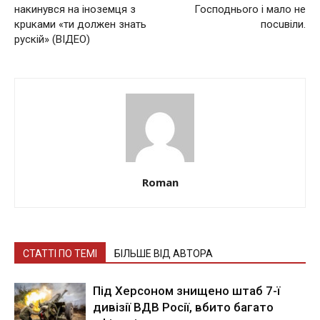
накинувся на іноземця з
Господньоrо і мало не
крuками «ти должен знать
посuвіли.
рускій» (ВІДЕО)
Roman
СТАТТІ ПО ТЕМІ
БІЛЬШЕ ВІД АВТОРА
Під Херсоном знищено штаб 7-ї
дивізії ВДВ Росії, вбито багато