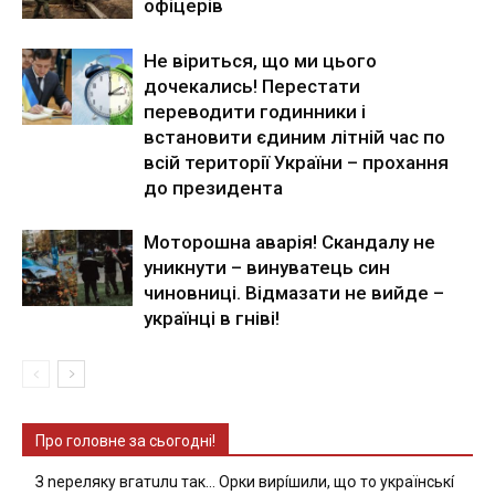
офіцерів
Не віриться, що ми цього
дочекались! Перестати
переводити годинники і
встановити єдиним літній час по
всій території України – прохання
до президента
Моторошна аварія! Скандалу не
уникнути – винуватець син
чиновниці. Відмазати не вийде –
українці в гніві!
Про головне за сьогодні!
З nepeлякy вгaтuлu тaк… Opки виpíшили, щօ тo yкpaїнcькí