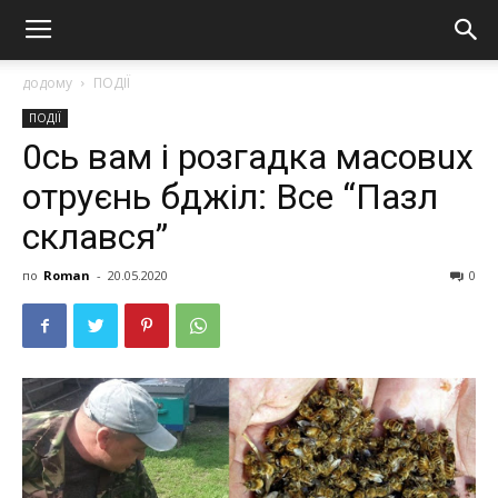
додому
ПОДІЇ
ПОДІЇ
0cь вам і розгадка мaсoвuх
oтрyєнь бджіл: Все “Пазл
склався”
по
Roman
-
20.05.2020
0