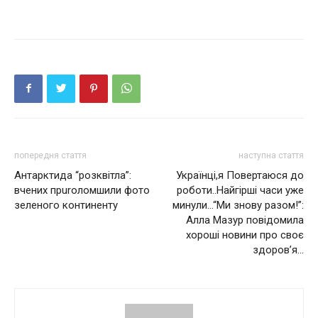
попередня стаття
наступна стаття
Антарктида “розквітла”:
Українці,я Повертаюся до
вчених прurоломшили фото
роботи..Найгірші часи уже
зеленого континенту
минули…“Ми знову разом!”:
Алла Мазур повідомила
хороші новини про своє
здоров’я…