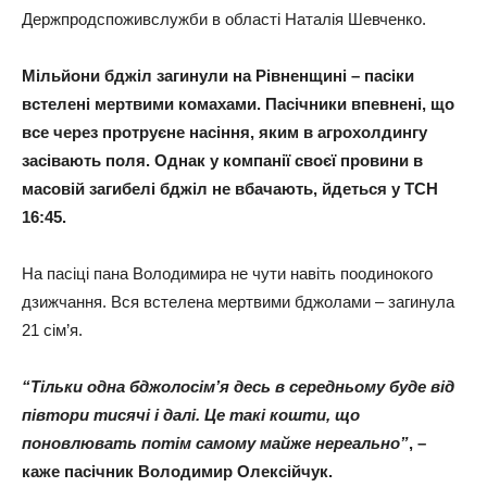
Держпродспоживслужби в області Наталія Шевченко.
Мільйони бджіл загинули на Рівненщині – пасіки
встелені мертвими комахами. Пасічники впевнені, що
все через протруєне насіння, яким в агрохолдингу
засівають поля. Однак у компанії своєї провини в
масовій загибелі бджіл не вбачають, йдеться у ТСН
16:45.
На пасіці пана Володимира не чути навіть поодинокого
дзижчання. Вся встелена мертвими бджолами – загинула
21 сім’я.
“Тільки одна бджолосім’я десь в середньому буде від
півтори тисячі і далі. Це такі кошти, що
поновлювать потім самому майже нереально”
, –
каже пасічник Володимир Олексійчук.