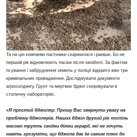
Та на цю компанію пасічники скаржилися і раніше. Бо не
перший рік відновлюють пасіки після загибелі. За фактом
псування і забруднення земель у поліції відкрито вже три
кримінальних провадження. Досліджували документи
агрохолдингу. Ґрунт та мертвих бджіл скеровували в
столичну лабораторію.
«Я простий бджоляр. Прошу Вас звернути увагу на
проблему бджолярів. Наших бджіл другий рiк поспіль
масово труять своїми діями аграрії, які не хочуть
навіть зрозуміти, що бджола дає їм самим плюс до