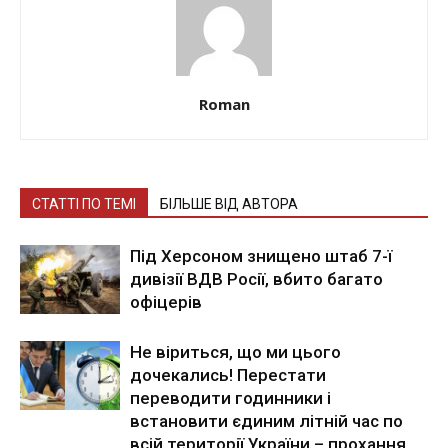
Roman
СТАТТІ ПО ТЕМІ
БІЛЬШЕ ВІД АВТОРА
Під Херсоном знищено штаб 7-ї
дивізії ВДВ Росії, вбито багато
офіцерів
Не віриться, що ми цього
дочекались! Перестати
переводити годинники і
встановити єдиним літній час по
всій території України – прохання