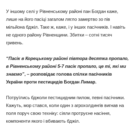
У іншому селі у Рівненському районі пан Богдан каже,
лише на його пасіці загалом лягло замертво зо пів
мільйона бджіл. Таке ж, каже, і у інших пасічників. І навіть
не одного району Рівненщини. Збитки – сотні тисяч
гривень.
“Пасік в Корецькому районі півтора десятка пропало,
в Рівненському районі 5-7 пасік пропало, це ті, які ми
знаємо”
, – розповідає голова спілки пасічників
України проти пестицидів Богдан Лимар.
Потруїлись бджоли пестицидним пилом, певні пасічники.
Кажуть, мор стався, коли один з агрохолдингів вигнав на
поля поруч свою техніку: сіяли протруєне насіння,
компоненти якого і вбивають бджіл.