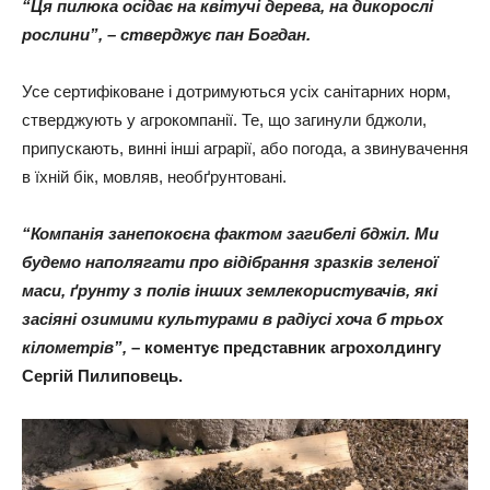
“Ця пилюка осідає на квітучі дерева, на дикорослі
рослини”, – стверджує пан Богдан.
Усе сертифіковане і дотримуються усіх санітарних норм,
стверджують у агрокомпанії. Те, що загинули бджоли,
припускають, винні інші аграрії, або погода, а звинувачення
в їхній бік, мовляв, необґрунтовані.
“Компанія занепокоєна фактом загибелі бджіл. Ми
будемо наполягати про відібрання зразків зеленої
маси, ґрунту з полів інших землекористувачів, які
засіяні озимими культурами в радіусі хоча б трьох
кілометрів”,
– коментує представник агрохолдингу
Сергій Пилиповець.