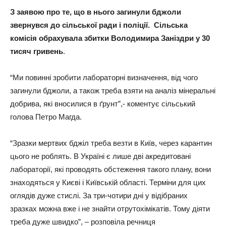
З заявою про те, що в нього загинули бджоли
звернувся до сільської ради і поліції.
Сільська
комісія обрахувала збитки Володимира Заніздри у 30
тисяч гривень
.
“Ми повинні зробити лабораторні визначення, від чого
загинули бджоли, а також треба взяти на аналіз мінеральні
добрива, які вносилися в ґрунт”,- коментує сільський
голова Петро Магда.
“Зразки мертвих бджіл треба везти в Київ, через карантин
цього не роблять. В Україні є лише дві акредитовані
лабораторії, які проводять обстеження такого плану, вони
знаходяться у Києві і Київській області. Терміни для цих
оглядів дуже стислі. За три-чотири дні у відібраних
зразках можна вже і не знайти отрутохімікатів. Тому діяти
треба дуже швидко”, – розповіла речниця