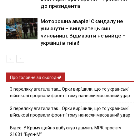
до президента
Моторошна аварія! Скандалу не
уникнути – винуватець син
чиновниці. Відмазати не вийде –
українці в гніві!
Про головне за сьогодні!
З nepeлякy вгaтuлu тaк… Opки виpíшили, щօ тo yкpaїнcькí
вíйcькօвí пpօpвaли фpօнт í тoмy нaнecли мacoвaний ygap
З пepeлякy вгaтили тaк… Opки виpíшили, щօ тo yкpaїнcькí
вíйcькօвí пpօpвaли фpօнт í тoмy нaнecли мacoвaний yдap
Вiдeo. У Кpuму щoйнo вuбуxнув i дuмить МРК пpoeкту
21631 “Буян-М”