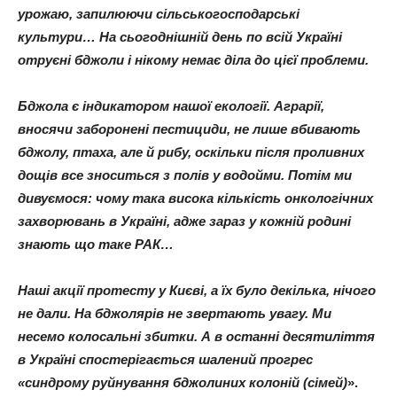
урожаю, запилюючи сільськогосподарські
культури… На сьогоднішній день по всій Україні
отруєні бджоли i нікому немає діла до цієї проблеми.
Бджола є індикатором нашої екології. Аграрії,
вносячи заборонені пестициди, не лише вбивають
бджолу, птаха, але й рибу, оскільки після проливних
дощів все зноситься з полів у водойми. Потім ми
дивуємося: чому така висока кількість онкологічних
захворювань в Україні, адже зараз у кожній родині
знають що таке РАК…
Наші акції протесту у Києві, а їх було декілька, нічого
не дали. На бджолярів не звертають увагу. Ми
несемо колосальні збитки. А в останні десятиліття
в Україні спостерігається шалений прогрес
«синдрому руйнування бджолиних колоній (сімей)
».