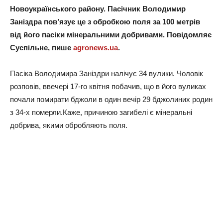
Новоукраїнського району. Пасічник Володимир
Заніздра пов’язує це з обробкою поля за 100 метрів
від його пасіки мінеральними добривами. Повідомляє
Суспільне, пише
agronews.ua
.
Пасіка Володимира Заніздри налічує 34 вулики. Чоловік
розповів, ввечері 17-го квітня побачив, що в його вуликах
почали помирати бджоли в один вечір 29 бджолиних родин
з 34-х померли.Каже, причиною загибелі є мінеральні
добрива, якими обробляють поля.