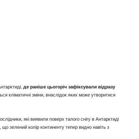
Антарктиді,
де раніше цьогоріч зафіксували відразу
ся кліматичні зміни, внаслідок яких може утворитися
ослідники, які виявили поверх талого снігу в Антарктиді
го, що зелений колір континенту тепер видно навіть з