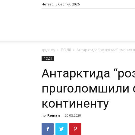
Четвер, 6 Серпня, 2026
додому
ПОДІЇ
Антарктида “розквітла”: вчени
ПОДІЇ
Антарктида “роз
прurоломшили 
континенту
по
Roman
-
20.05.2020