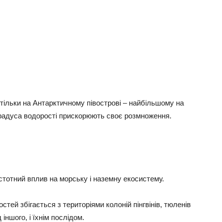
тільки на Антарктичному півострові – найбільшому на
 градуса водорості прискорюють своє розмноження.
істотний вплив на морську і наземну екосистему.
тей збігається з територіями колоній пінгвінів, тюленів
іншого, і їхнім послідом.