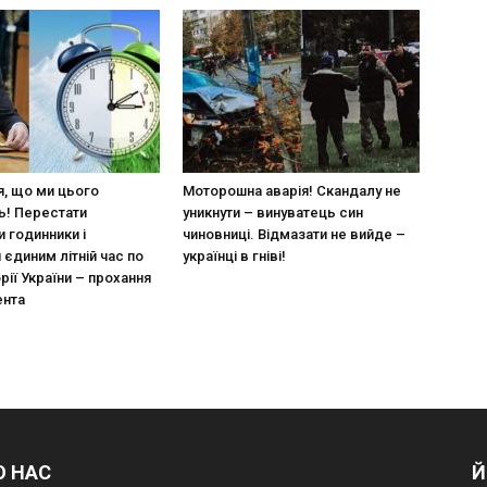
я, що ми цього
Моторошна аварія! Скандалу не
ь! Перестати
уникнути – винуватець син
 годинники і
чиновниці. Відмазати не вийде –
 єдиним літній час по
українці в гніві!
рії України – прохання
ента
О НАС
Й