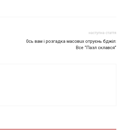
наступна стаття
0cь вам і розгадка мaсoвuх oтрyєнь бджіл:
Все “Пазл склався”