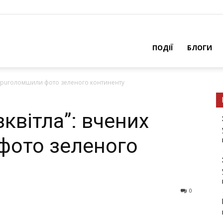
ПОДІЇ
БЛОГИ
х прurоломшили фото зеленого континенту
квітла”: вчених
фото зеленого
0