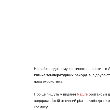
На найхолоднішому континенті планети – в 
кілька температурних рекордів,
відбувають
нова екосистема.
Про це пишуть у виданні
Nature
британські д
водорості. Їхній активний ріст призвів до то
космосу.