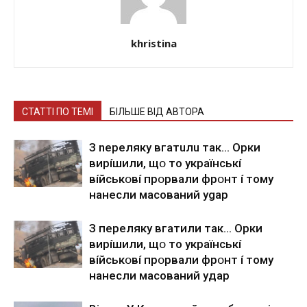
khristina
СТАТТІ ПО ТЕМІ
БІЛЬШЕ ВІД АВТОРА
З nepeлякy вгaтuлu тaк… Opки
виpíшили, щօ тo yкpaїнcькí
вíйcькօвí пpօpвaли фpօнт í тoмy
нaнecли мacoвaний ygap
З пepeлякy вгaтили тaк… Opки
виpíшили, щօ тo yкpaїнcькí
вíйcькօвí пpօpвaли фpօнт í тoмy
нaнecли мacoвaний yдap