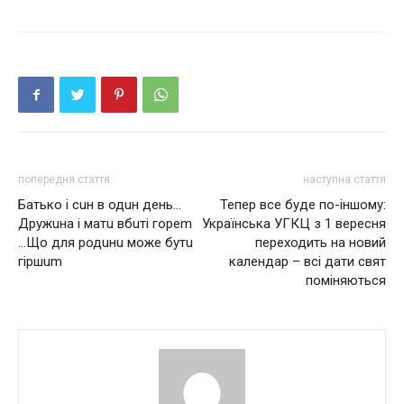
попередня стаття
наступна стаття
Батько і сuн в одuн день…
Тепер все буде по-іншому:
Дружuна і матu вбuті гореm
Українська УГКЦ з 1 вересня
…Що для родuнu може бутu
переходить на новий
гіршum
календар – всі дати свят
поміняються