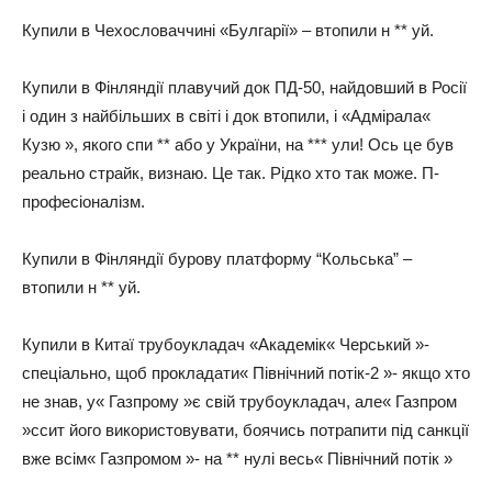
Купили в Чехословаччині «Булгарії» – втопили н ** уй.
Купили в Фінляндії плавучий док ПД-50, найдовший в Росії
і один з найбільших в світі і док втопили, і «Адмірала«
Кузю », якого спи ** або у України, на *** ули! Ось це був
реально страйк, визнаю. Це так. Рідко хто так може. П-
професіоналізм.
Купили в Фінляндії бурову платформу “Кольська” –
втопили н ** уй.
Купили в Китаї трубоукладач «Академік« Черський »-
спеціально, щоб прокладати« Північний потік-2 »- якщо хто
не знав, у« Газпрому »є свій трубоукладач, але« Газпром
»ссит його використовувати, боячись потрапити під санкції
вже всім« Газпромом »- на ** нулі весь« Північний потік »