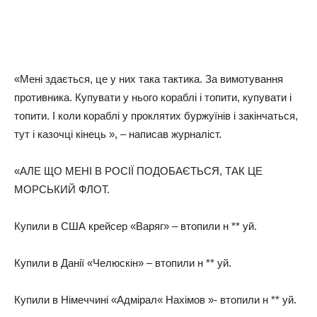
«Мені здається, це у них така тактика. За вимотування
противника. Купувати у нього кораблі і топити, купувати і
топити. І коли кораблі у проклятих буржуїнів і закінчаться,
тут і казочці кінець », – написав журналіст.
«АЛЕ ЩО МЕНІ В РОСІЇ ПОДОБАЄТЬСЯ, ТАК ЦЕ
МОРСЬКИЙ ФЛОТ.
Купили в США крейсер «Варяг» – втопили н ** уй.
Купили в Данії «Челюскін» – втопили н ** уй.
Купили в Німеччині «Адмірал« Нахімов »- втопили н ** уй.