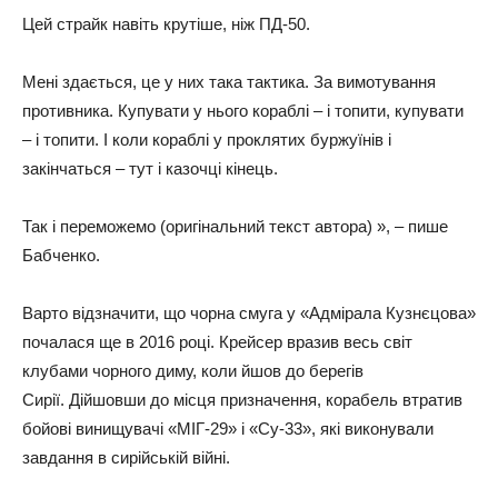
Цей страйк навіть крутіше, ніж ПД-50.
Мені здається, це у них така тактика. За вимотування
противника. Купувати у нього кораблі – і топити, купувати
– і топити. І коли кораблі у проклятих буржуїнів і
закінчаться – тут і казочці кінець.
Так і переможемо (оригінальний текст автора) », – пише
Бабченко.
Варто відзначити, що чорна смуга у «Адмірала Кузнєцова»
почалася ще в 2016 році. Крейсер вразив весь світ
клубами чорного диму, коли йшов до берегів
Сирії. Дійшовши до місця призначення, корабель втратив
бойові винищувачі «МІГ-29» і «Су-33», які виконували
завдання в сирійській війні.