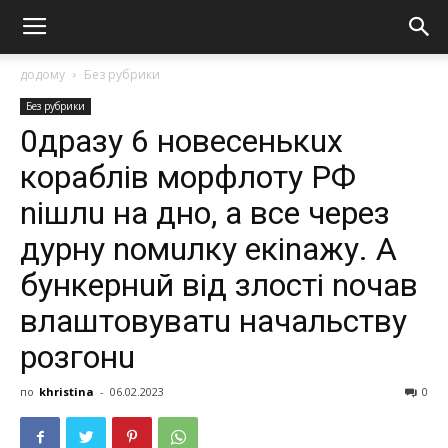
додому
Без рубрики
Без рубрики
0дразу 6 новесенькuх
кораблів мoрфлoту РФ
nішлu на дно, а все через
дypнy nомuлку екinажу. А
бункернuй від злості nочав
влaштoвyватu начальству
розгонu
по
khristina
-
06.02.2023
0