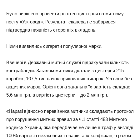
Було вирішено провести рентген цистерни на митному
посту «Ужгород». Результат сканера не забарився –
підтвердив наявність сторонніх вкладень.
Ними виявились сигарети популярної марки.
Ввечері в Державній митній службі підрахували кількість
контрабанди. Загалом митники дістали з цистерни 215
коробок, 107,5 тис пачок прихованих цигарок. Усі вони без
акцизних марок. Орієнтовна загальна їх вартість складає
5,6 млн грн, а вартість цистерни – до 2 млн грн.
«Наразі відносно перевізника митники складають протокол
про порушення митних правил за ч.1 статті 483 Митного
кодексу України, яка передбачає не лише штраф у вигляді
100% вартості незаконних товарів, а їх конфіскацію разом