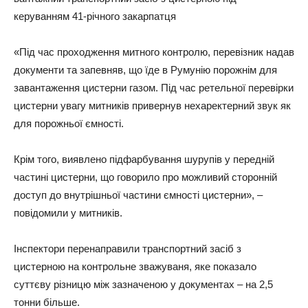
керуванням 41-річного закарпатця
«Під час проходження митного контролю, перевізник надав
документи та запевняв, що їде в Румунію порожнім для
завантаження цистерни газом. Під час ретельної перевірки
цистерни увагу митників привернув нехаректерний звук як
для порожньої ємності.
Крім того, виявлено підфарбування шурупів у передній
частині цистерни, що говорило про можливий сторонній
доступ до внутрішньої частини ємності цистерни», –
повідомили у митників.
Інспектори перенаправили транспортний засіб з
цистерною на контрольне зважуваня, яке показало
суттєву різницю між зазначеною у документах – на 2,5
тонни більше.