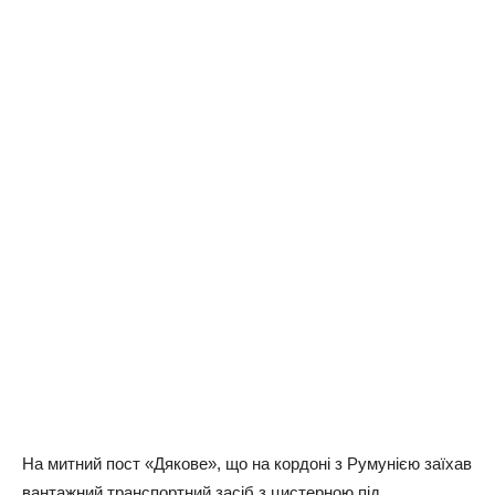
На митний пост «Дякове», що на кордоні з Румунією заїхав
вантажний транспортний засіб з цистерною під