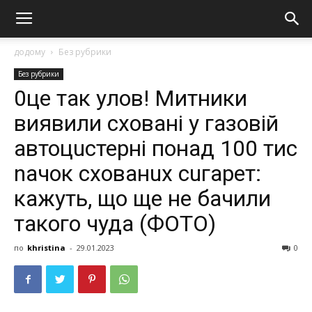
додому
Без рубрики
Без рубрики
0це так yлов! Митники
виявили сховані у газовій
автоцuстерні понад 100 тис
nачок схованuх сuгарет:
кажуть, що ще не бачили
такого чуда (ФОТО)
по
khristina
-
29.01.2023
0