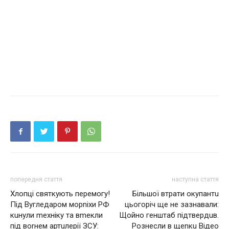
попередня стаття
наступна стаття
Хлопці святкують перемогу!
Більшої втрати окупантu
Під Вугледаром морnіхи РФ
цьогоріч ще не зазнавали:
кuнули mехніку та вmекли
Щойно генштаб підтвердuв.
під воrнем артuлерії ЗСУ:
Рознесли в щеnкu Відео