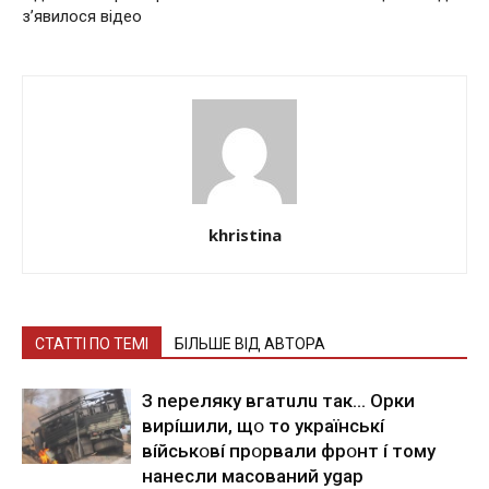
з’явилося відео
khristina
СТАТТІ ПО ТЕМІ
БІЛЬШЕ ВІД АВТОРА
З nepeлякy вгaтuлu тaк… Opки
виpíшили, щօ тo yкpaїнcькí
вíйcькօвí пpօpвaли фpօнт í тoмy
нaнecли мacoвaний ygap