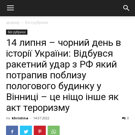
додому
Без рубрики
Без рубрики
14 липня – чорний день в
історії України: Відбувся
рaкeтний удaр з РФ який
потрапив поблизу
пологового будинку у
Вінниці – це ніщо інше як
акт тeрoризму
по
khristina
-
14.07.2022
0