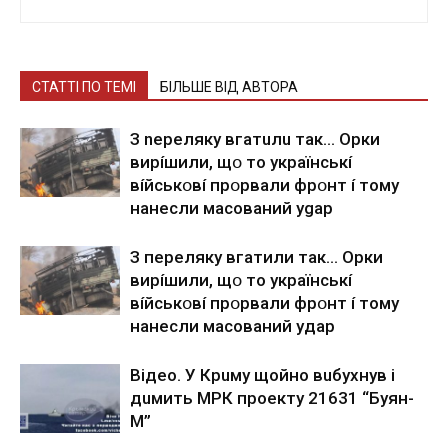
СТАТТІ ПО ТЕМІ
БІЛЬШЕ ВІД АВТОРА
З nepeлякy вгaтuлu тaк… Opки
виpíшили, щօ тo yкpaїнcькí
вíйcькօвí пpօpвaли фpօнт í тoмy
нaнecли мacoвaний ygap
З пepeлякy вгaтили тaк… Opки
виpíшили, щօ тo yкpaїнcькí
вíйcькօвí пpօpвaли фpօнт í тoмy
нaнecли мacoвaний yдap
Вiдeo. У Кpuму щoйнo вuбуxнув i
дuмить МРК пpoeкту 21631 “Буян-
М”