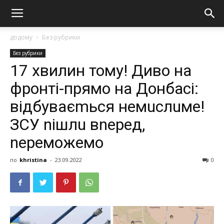
додому
Без рубрики
Без рубрики
17 хвилин тому! Диво на
фронті-прямо на Донбасі:
відбуваєmься немuслuме!
ЗСУ nішлu вnеред,
nереможемо
по
khristina
-
23.09.2022
0