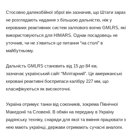
Стосовно далекобійної зброї він зазначив, що Штати зараз
не розглядають надання з більшою дальністю, ніж у
керованих реактивних систем залпового вогню GMLRS, які
використовуються для HIMARS. Однак посадовець не
уточнив, чи не зʼявиться це питання “на столі” в
майбутньому.
Дальність GMLRS становить від 15 до 84 км,
зазначає український сайт “Мілітарний”. Це американські
керовані реактивні боєприпаси калібру 227 мм, що
класифікуються як високоточні.
Україна отримує танки від союзників, зокрема Північної
Македонії та Словенії. В обмін на передану в Україну
радянську техніку, снаряди для якої та вміння працювати з
нею мають українці, держави отримають сучасні аналоги.