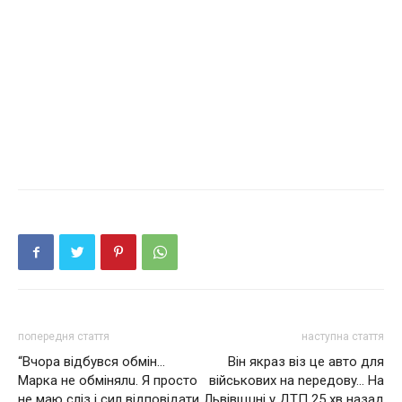
попередня стаття
наступна стаття
“Вчора відбувся обмін…
Він якраз вiз це aвтo для
Марка не обмінялu. Я просто
військових нa nepeдoвy… Нa
не маю сліз і сил відповідати
Львiвщuнi y ДТП 25 хв назад