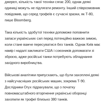
джерел, кількість такої техніки сягає 200, однак деякі
одиниці можуть не підлягати ремонту. Інший співрозмовник
повідомив, що серед трофеїв є сучасні зразки, як Т-80,
пише Bloomberg.
Така кількість здобутої техніки допоможе поповнити
запаси українських сил перед потенційно важкою зимою,
коли стане важче пересуватися без танків. Однак Київ має
намір і надалі закликати США і союзників допомагати зі
зброєю, адже російські танки потребують обладнання
західного виробництва.
Військові аналітики припускають, що були захоплені деякі
з найсучасніших російських машин, зокрема Т-90.
Дослідники Oryx підрахували, що з початку
повномасштабного вторгнення українські оборонці
захопили як трофеї близько 380 танків.