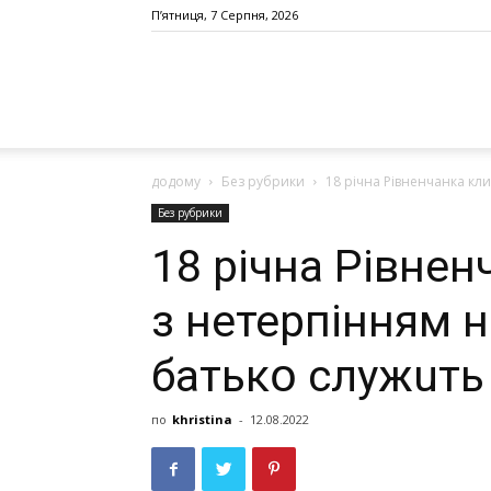
П’ятниця, 7 Серпня, 2026
додому
Без рубрики
18 річна Рівненчанка клич
Без рубрики
18 річна Рівнен
з нетерпінням н
батькօ служuть
по
khristina
-
12.08.2022