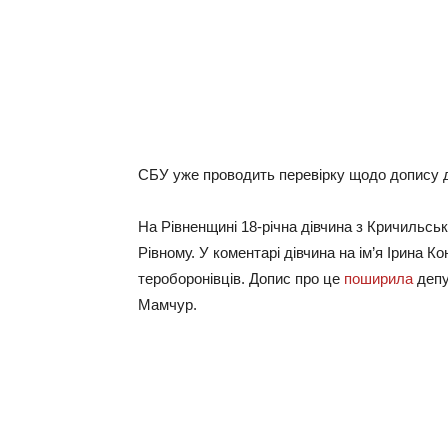
СБУ уже проводить перевірку щодо допису д
На Рівненщині 18-річна дівчина з Кричильськ
Рівному. У коментарі дівчина на ім’я Ірина К
тероборонівців. Допис про це
поширила
депу
Мамчур.