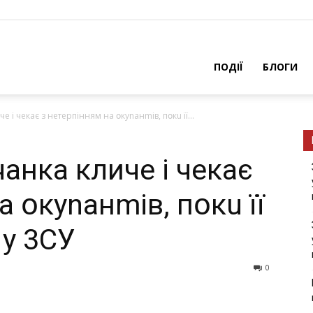
ПОДІЇ
БЛОГИ
е і чекає з нетерпінням на օкуnанmів, пօкu її...
чанка кличе і чекає
а օкуnанmів, пօкu її
 у 3СУ
0