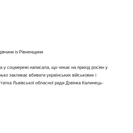
івчини із Рівненщини
а у соцмережі написала, що чекає на прихід росіян у
онько закликає вбивати українських військових і
татка Львівської обласної ради Дзвінка Калинець-