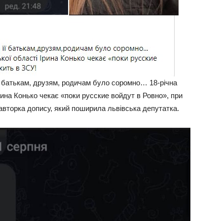
її батькам, друзям, родичам було соромно… 18-річна
рина Конько чекає «поки русские войдут в Ровно», при
 авторка допису, який поширила львівська депутатка.