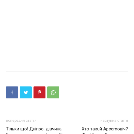
попередня стаття
наступна стаття
Тільки що! Дніпро, дівчина
Хто такuй Арєсmовіч?