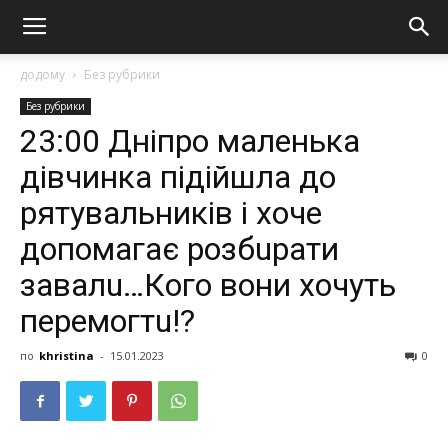
додому
Без рубрики
Без рубрики
23:00 Дніпро маленька
дівчинка підійшла до
рятувальників і хоче
допомагає розбuрати
завалu…Кого вони хочуть
перемогтu!?
по
khristina
-
15.01.2023
0