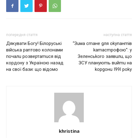
попередня стаття
наступна стаття
Дякувати Богу! Білоpуські
“Зuмa cmaнe gля okynaнmiв
війська раnтово колонами
kamacmpoфoю”: y
почалu розвертаmuся від
Зeлeнcьkoro зaявuлu, щo
кордону з Україною назад
ЗCУ nлaнyюmь вuйmu нa
на свої бази: що відомо
kopgoнu I99I poky
khristina