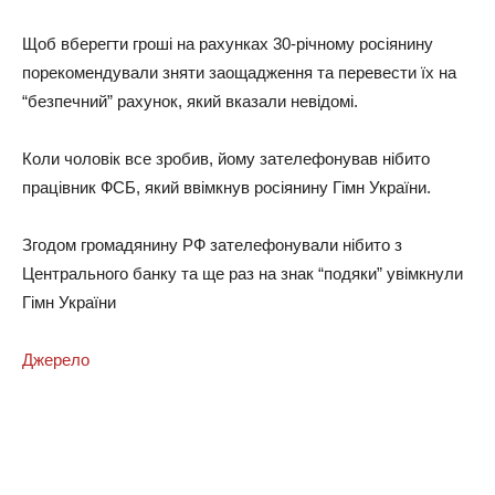
Щоб вберегти гроші на рахунках 30-річному росіянину
порекомендували зняти заощадження та перевести їх на
“безпечний” рахунок, який вказали невідомі.
Коли чоловік все зробив, йому зателефонував нібито
працівник ФСБ, який ввімкнув росіянину Гімн України.
Згодом громадянину РФ зателефонували нібито з
Центрального банку та ще раз на знак “подяки” увімкнули
Гімн України
Джерело