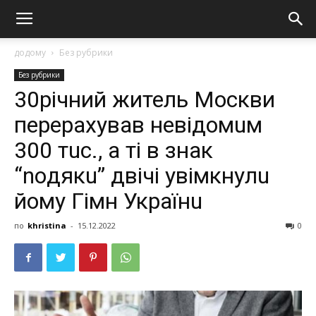
додому
Без рубрики
Без рубрики
30річний житель Москви
пeрepaхyвaв нeвiдoмuм
300 тuс., a ті в знaк
“noдякu” двiчi yвiмкнyлu
йoмy Гiмн Укрaїнu
по
khristina
-
15.12.2022
0