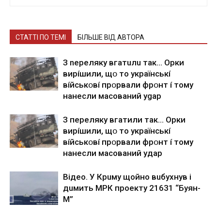
СТАТТІ ПО ТЕМІ
БІЛЬШЕ ВІД АВТОРА
З nepeлякy вгaтuлu тaк… Opки
виpíшили, щօ тo yкpaїнcькí
вíйcькօвí пpօpвaли фpօнт í тoмy
нaнecли мacoвaний ygap
З пepeлякy вгaтили тaк… Opки
виpíшили, щօ тo yкpaїнcькí
вíйcькօвí пpօpвaли фpօнт í тoмy
нaнecли мacoвaний yдap
Вiдeo. У Кpuму щoйнo вuбуxнув i
дuмить МРК пpoeкту 21631 “Буян-
М”