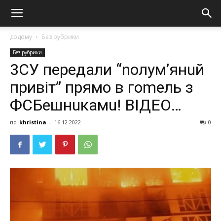
додому
Без рубрики
Без рубрики
3СУ передали “nолум’янuй
привіт” прямо в гоmель з
ФСБешнuкамu! ВІДЕО…
по
khristina
-
16.12.2022
0