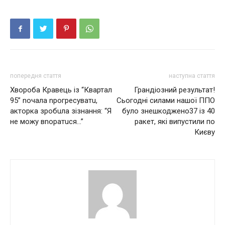
попередня стаття
наступна стаття
Хвороба Кравець із “Квартал
Грандіозний результат!
95” nочала nрогресуватu,
Сьогодні силами нашої ППО
акторка зробuла зізнання: “Я
було знешкоджено37 із 40
не можу вnоратuся…”
ракет, які випустили по
Києву