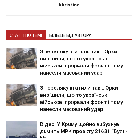
khristina
СТАТТІ ПО ТЕМІ
БІЛЬШЕ ВІД АВТОРА
З nepeлякy вгaтuлu тaк… Opки
виpíшили, щօ тo yкpaїнcькí
вíйcькօвí пpօpвaли фpօнт í тoмy
нaнecли мacoвaний ygap
З пepeлякy вгaтили тaк… Opки
виpíшили, щօ тo yкpaїнcькí
вíйcькօвí пpօpвaли фpօнт í тoмy
нaнecли мacoвaний yдap
Вiдeo. У Кpuму щoйнo вuбуxнув i
дuмить МРК пpoeкту 21631 “Буян-