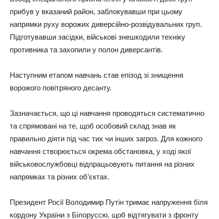
прибув у вказаний район, заблокувавши при цьому
напрямки руху ворожих диверсійно-розвідувальних груп.
Підготувавши засідки, військові знешкодили техніку
противника та захопили у полон диверсантів.
Наступним етапом навчань став епізод зі знищення
ворожого повітряного десанту.
Зазначається, що ці навчання проводяться систематично
та спрямовані на те, щоб особовий склад знав як
правильно діяти під час тих чи інших загроз. Для кожного
навчання створюється окрема обстановка, у ході якої
військовослужбовці відпрацьовують питання на різних
напрямках та різних об’єктах.
Президент Росії Володимир Путін тримає напруження біля
кордону України з Білоруссю, щоб відтягувати з фронту