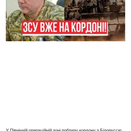
У Північній операційній зоні поблизу кордону з Білоруссю