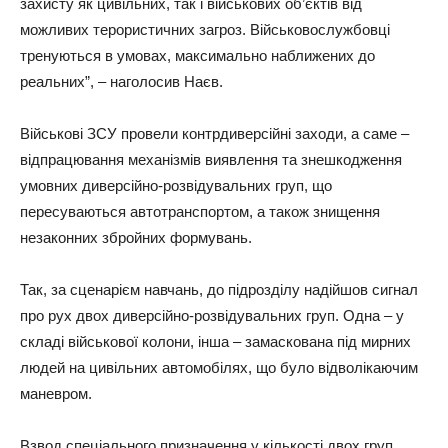
захисту як цивільних, так і військових об’єктів від
можливих терористичних загроз. Військовослужбовці
тренуються в умовах, максимально наближених до
реальних”, – наголосив Наєв.
Військові ЗСУ провели контрдиверсійні заходи, а саме –
відпрацювання механізмів виявлення та знешкодження
умовних диверсійно-розвідувальних груп, що
пересуваються автотранспортом, а також знищення
незаконних збройних формувань.
Так, за сценарієм навчань, до підрозділу надійшов сигнал
про рух двох диверсійно-розвідувальних груп. Одна – у
складі військової колони, інша – замаскована під мирних
людей на цивільних автомобілях, що було відволікаючим
маневром.
Взвод спеціального призначення у кількості двох груп