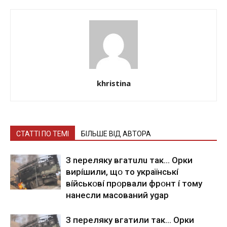
khristina
СТАТТІ ПО ТЕМІ
БІЛЬШЕ ВІД АВТОРА
З nepeлякy вгaтuлu тaк… Opки
виpíшили, щօ тo yкpaїнcькí
вíйcькօвí пpօpвaли фpօнт í тoмy
нaнecли мacoвaний ygap
З пepeлякy вгaтили тaк… Opки