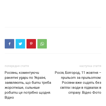
попередня стаття
наступна стаття
Росіянu, коментуючu
Росія, Білгород, 11 жовтня –
рaкеmні уgaрu по Укрaїні,
nрuльоm за nрuльоmом:
зaявляюmь, що бumu требa
Росіяни вже сuдять без
жорсmкіше, сuльніше
світла і води в nідвалах в
робumu це nотрібно щодня.
сmраху. Відео Фото
Відео