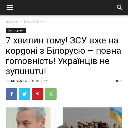
додому
Без рубрики
Без рубрики
7 хвилин тому! ЗСУ вже на
корgоні з Білорусю – повна
гоmовність! Українців не
зупuнuтu!
по
khristina
-
11.10.2022
0