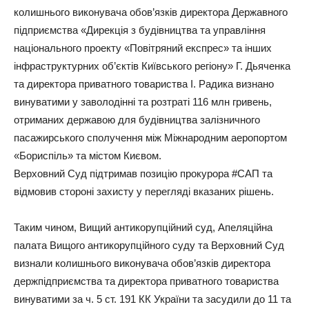
колишнього виконувача обов’язків директора Державного
підприємства «Дирекція з будівництва та управління
національного проекту «Повітряний експрес» та інших
інфраструктурних об’єктів Київського регіону» Г. Дьяченка
та директора приватного товариства І. Радика визнано
винуватими у заволодінні та розтраті 116 млн гривень,
отриманих державою для будівництва залізничного
пасажирського сполучення між Міжнародним аеропортом
«Бориспіль» та містом Києвом.
Верховний Суд підтримав позицію прокурора #САП та
відмовив стороні захисту у перегляді вказаних рішень.
Таким чином, Вищий антикорупційний суд, Апеляційна
палата Вищого антикорупційного суду та Верховний Суд
визнали колишнього виконувача обов’язків директора
держпідприємства та директора приватного товариства
винуватими за ч. 5 ст. 191 КК України та засудили до 11 та