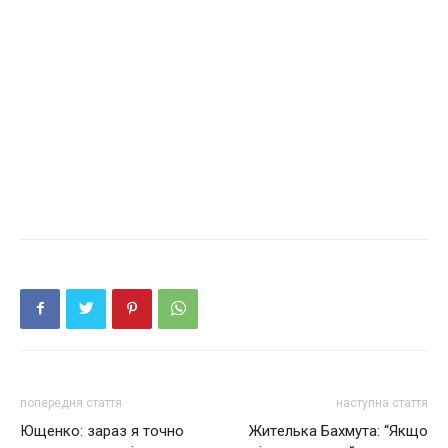
попередня стаття
наступна стаття
Ющенко: зараз я точно
Житeлькa Бaxмутa: “Якщo