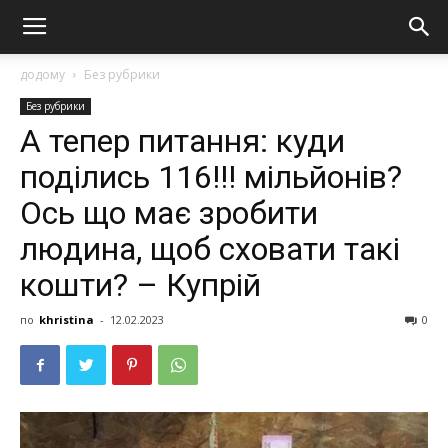
додому
Без рубрики
Без рубрики
А тепер питання: куди
поділись 116!!! мільйонів?
Ось що має зробити
людина, щоб сховати такі
кошти? – Купрій
по
khristina
-
12.02.2023
0