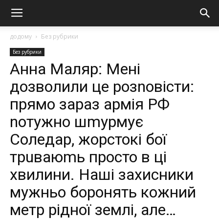
додому
Без рубрики
Без рубрики
Анна Маляр: Мені
дозволили це розnовісти:
прямо зараз армія РФ
nотужно шmурмує
Соледар, жорстокі бої
трuваюmь просто в ці
хвилини. Наші захисники
мужньо боронять кожний
метр рідної землі, але…