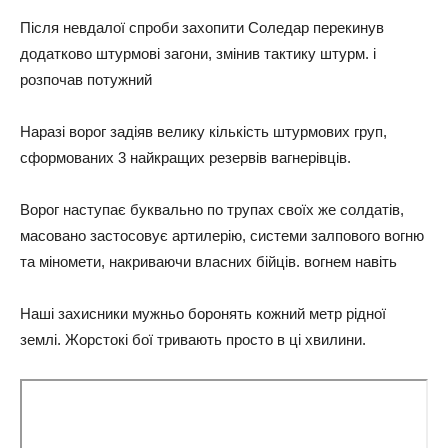
Після невдалої спроби захопити Соледар перекинув
додатково штурмові загони, змінив тактику штурм. i
розпочав потужний
Наразі ворог задіяв велику кількість штурмових груп,
сформованих 3 найкращих резервів вагнерівців.
Ворог наступає буквально по трупах своїх же солдатів,
масовано застосовує артилерію, системи залпового вогню
та міномети, накриваючи власних бійців. вогнем навіть
Наші захисники мужньо боронять кожний метр рідної
землі. Жорстокі бої тривають просто в ці хвилини.