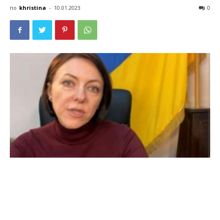
по
khristina
-
10.01.2023
0