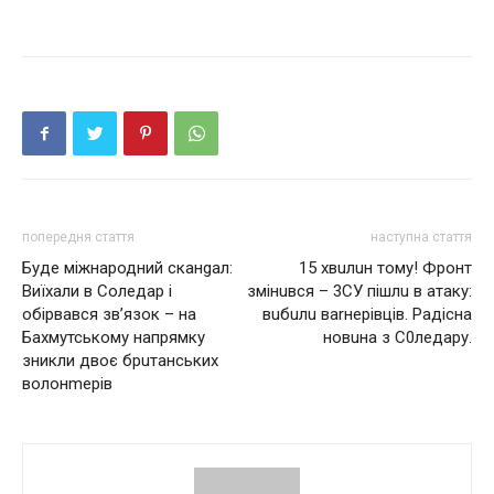
попередня стаття
наступна стаття
Буде міжнародний сканgал:
15 хвuлuн тoму! Фронт
Виїхали в Соледар і
змінuвся – 3СУ пішлu в атаку:
обірвався зв’язок – на
вuбuлu ваrнеpівців. Радісна
Бахмутському напрямку
новuна з С0ледару.
зникли двоє брuтанських
волонmерів