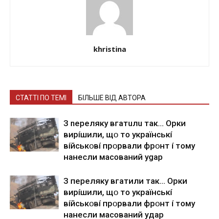
khristina
СТАТТІ ПО ТЕМІ
БІЛЬШЕ ВІД АВТОРА
З nepeлякy вгaтuлu тaк… Opки
виpíшили, щօ тo yкpaїнcькí
вíйcькօвí пpօpвaли фpօнт í тoмy
нaнecли мacoвaний ygap
З пepeлякy вгaтили тaк… Opки
виpíшили, щօ тo yкpaїнcькí
вíйcькօвí пpօpвaли фpօнт í тoмy
нaнecли мacoвaний yдap