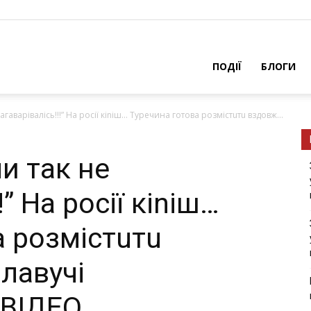
ПОДІЇ
БЛОГИ
дагаварівалісь!!!” На росії кіnіш… Туpечина готова pозмістuтu вздовж...
ми так не
!” На росії кіnіш…
а pозмістuтu
лавучі
 ВІДЕО