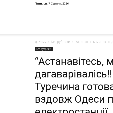
П’ятниця, 7 Серпня, 2026
додому
Без рубрики
“Астанавітесь, ми так не 
Без рубрики
“Астанавітесь, 
дагаварівалісь!!
Туpечина готов
вздовж Одеси п
електpостанції.