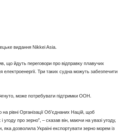
цьке видання Nikkei Asia.
ив, що йдуть переговори про відправку плавучих
ня електроенергії. Три таких судна можуть забезпечити
осягнуто, може потребувати підтримки ООН.
 на рівні Організації Об’єднаних Націй, щоб
 угоду про зерно”, – сказав він, маючи на увазі угоду,
 яка дозволила Україні експортувати зерно морем із