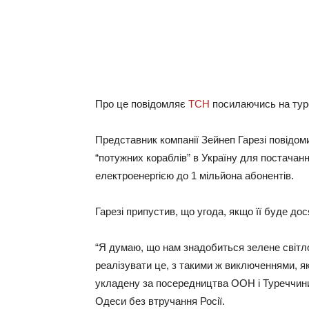
Про це повідомляє
ТСН
посилаючись на туре
Представник компанії Зейнеп Гарезі повідом
“потужних кораблів” в Україну для постачан
електроенергією до 1 мільйона абонентів.
Гарезі припустив, що угода, якщо її буде д
“Я думаю, що нам знадобиться зелене світло
реалізувати це, з такими ж виключеннями, як і
укладену за посередництва ООН і Туреччини,
Одеси без втручання Росії.