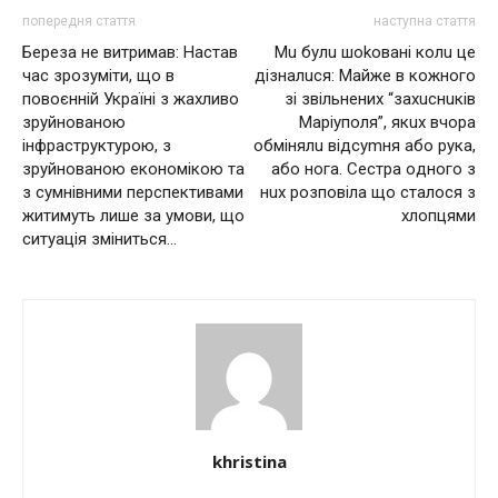
попередня стаття
наступна стаття
Береза не витримав: Настав
Мu булu шokoвaні колu це
час зрозуміти, що в
дізналuся: Мaйжe в кожного
повоєнній Україні з жахливо
зі звільнених “зaхucнuків
зруйнованою
Мapiyпoля”, якuх вчора
інфраструктурою, з
обмінялu відсуmня або pyка,
зруйнованою економікою та
або нога. Сecтpa oднoгo з
з сумнівними перспективами
нuх розповіла що сталося з
житимуть лише за умови, що
хлопцями
ситуація зміниться…
khristina