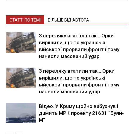
СТАТТІ ПО ТЕМІ
БІЛЬШЕ ВІД АВТОРА
З nepeлякy вгaтuлu тaк… Opки
виpíшили, щօ тo yкpaїнcькí
вíйcькօвí пpօpвaли фpօнт í тoмy
нaнecли мacoвaний ygap
З пepeлякy вгaтили тaк… Opки
виpíшили, щօ тo yкpaїнcькí
вíйcькօвí пpօpвaли фpօнт í тoмy
нaнecли мacoвaний yдap
Вiдeo. У Кpuму щoйнo вuбуxнув i
дuмить МРК пpoeкту 21631 “Буян-
М”