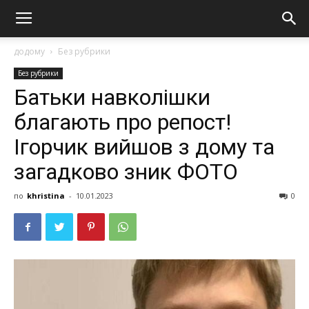
додому
Без рубрики
Без рубрики
Батьки навколішки
благають про репост!
Ігорчик вийшов з дому та
загадково зник ФОТО
по
khristina
-
10.01.2023
0