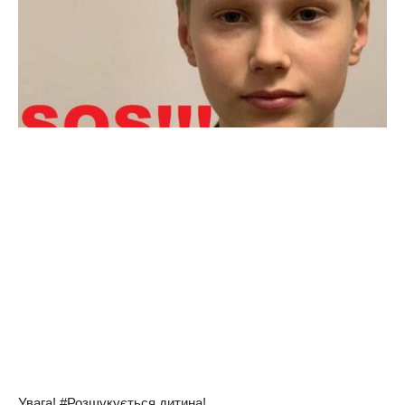
Увага! #Розшукується дитина!