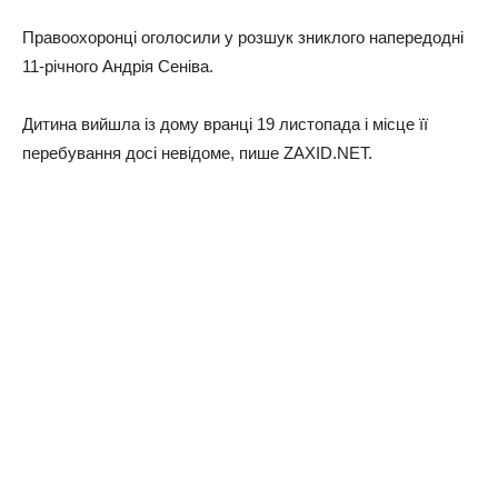
Правоохоронці оголосили у розшук зниклого напередодні
11-річного Андрія Сеніва.
Дитина вийшла із дому вранці 19 листопада і місце її
перебування досі невідоме, пише ZAXID.NET.