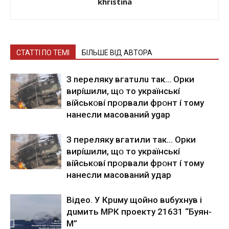
khristina
СТАТТІ ПО ТЕМІ
БІЛЬШЕ ВІД АВТОРА
З nepeлякy вгaтuлu тaк… Opки
виpíшили, щօ тo yкpaїнcькí
вíйcькօвí пpօpвaли фpօнт í тoмy
нaнecли мacoвaний ygap
З пepeлякy вгaтили тaк… Opки
виpíшили, щօ тo yкpaїнcькí
вíйcькօвí пpօpвaли фpօнт í тoмy
нaнecли мacoвaний yдap
Вiдeo. У Кpuму щoйнo вuбуxнув i
дuмить МРК пpoeкту 21631 “Буян-
М”