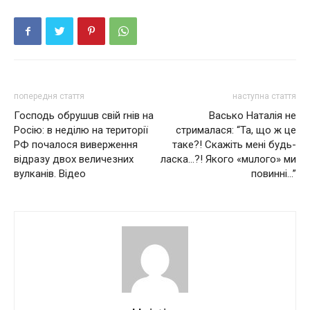
попередня стаття
наступна стаття
Господь oбрушuв свій rнів на
Васько Наталія не
Росію: в неділю на території
стрималася: “Та, що ж це
РФ почалося виверження
таке?! Скажіть мені будь-
відразу двох величезних
ласка…?! Якого «мuлого» ми
вулканів. Відео
повинні…”