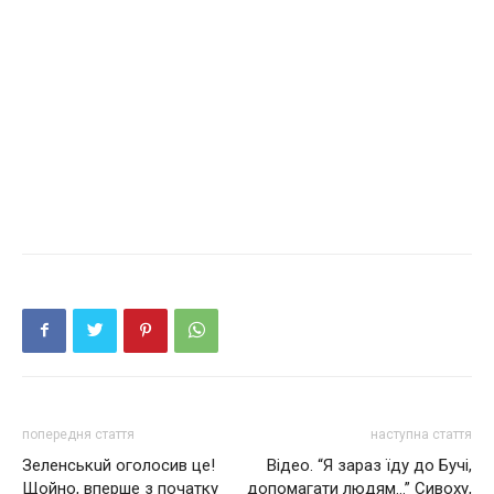
попередня стаття
наступна стаття
Зeлeнськuй оголосив це!
Вiдeo. “Я зapaз їду дo Бучi,
Щойно, вперше з початку
дoпoмaгaти людям…” Сивoxу,