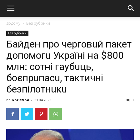
додому
Без рубрики
Без рубрики
Бaйдeн про чeрговuй пaкет
дoпoмогu Укрaїні на $800
млн: сoтні гаубuць,
боєпрuпасu, тактичні
безпiлотнuкu
по
khristina
-
21.04.2022
0