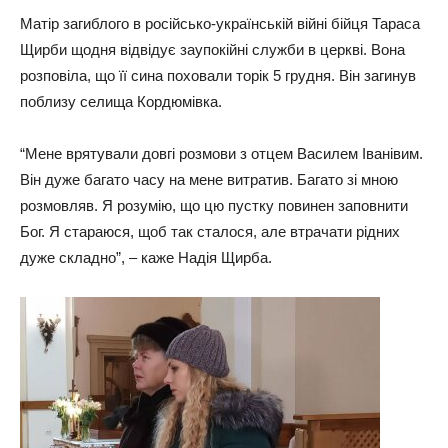
Матір загиблого в російсько-українській війні бійця Тараса
Щирби щодня відвідує заупокійні служби в церкві. Вона
розповіла, що її сина поховали торік 5 грудня. Він загинув
поблизу селища Кордюмівка.
“Мене врятували довгі розмови з отцем Василем Іванівим.
Він дуже багато часу на мене витратив. Багато зі мною
розмовляв. Я розумію, що цю пустку повинен заповнити
Бог. Я стараюся, щоб так сталося, але втрачати рідних
дуже складно”, – каже Надія Щирба.