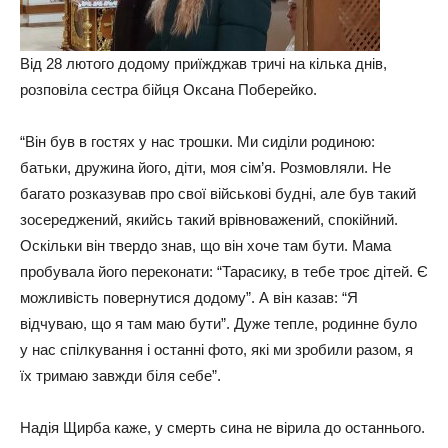
Від 28 лютого додому приїжджав тричі на кілька днів,
розповіла сестра бійця Оксана Поберейко.
“Він був в гостях у нас трошки. Ми сиділи родиною:
батьки, дружина його, діти, моя сім’я. Розмовляли. Не
багато розказував про свої військові будні, але був такий
зосереджений, якийсь такий врівноважений, спокійний.
Оскільки він твердо знав, що він хоче там бути. Мама
пробувала його переконати: “Тарасику, в тебе троє дітей. Є
можливість повернутися додому”. А він казав: “Я
відчуваю, що я там маю бути”. Дуже тепле, родинне було
у нас спілкування і останні фото, які ми зробили разом, я
їх тримаю завжди біля себе”.
Надія Щирба каже, у смерть сина не вірила до останнього.