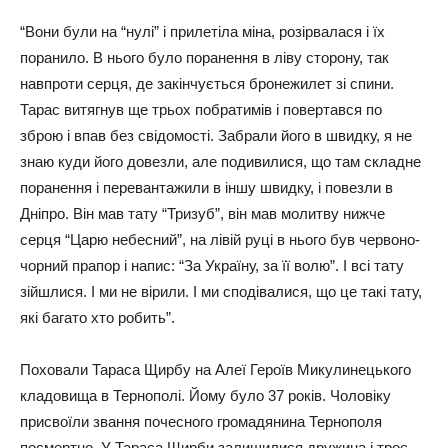
“Вони були на “нулі” і прилетіла міна, розірвалася і їх
поранило. В нього було поранення в ліву сторону, так
навпроти серця, де закінчується бронежилет зі спини.
Тарас витягнув ще трьох побратимів і повертався по
зброю і впав без свідомості. Забрали його в швидку, я не
знаю куди його довезли, але подивилися, що там складне
поранення і перевантажили в іншу швидку, і повезли в
Дніпро. Він мав тату “Тризуб”, він мав молитву нижче
серця “Царю небесний”, на лівій руці в нього був червоно-
чорний прапор і напис: “За Україну, за її волю”. І всі тату
зійшлися. І ми не вірили. І ми сподівалися, що це такі тату,
які багато хто робить”.
Поховали Тараса Щирбу на Алеї Героїв Микулинецького
кладовища в Тернополі. Йому було 37 років. Чоловіку
присвоїли звання почесного громадянина Тернополя
посмертно. У Тараса Щирби залишилися дружина і троє