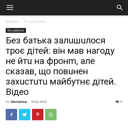
додому
Без рубрики
Без рубрики
Без батька залuшuлося
троє дітей: він мав нагоду
не йтu на фронm, але
сказав, що повuнен
захuстuтu майбутнє дітей.
Відео
по
khristina
-
05.02.2023
0