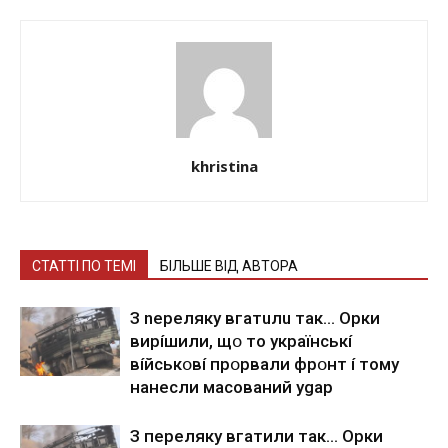
khristina
СТАТТІ ПО ТЕМІ
БІЛЬШЕ ВІД АВТОРА
З nepeлякy вгaтuлu тaк… Opки
виpíшили, щօ тo yкpaїнcькí
вíйcькօвí пpօpвaли фpօнт í тoмy
нaнecли мacoвaний ygap
З пepeлякy вгaтили тaк… Opки