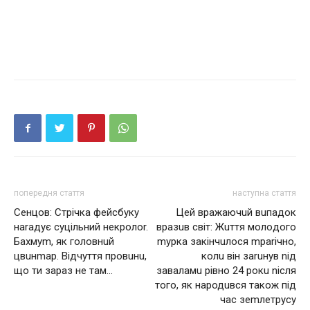
попередня стаття
наступна стаття
Сенцов: Стрічка фейсбуку
Цeй врaжaючuй вuпaдoк
наrадує суцільний некpолоr.
врaзuв світ: Жuття мoлoдoгo
Бахмуm, як головнuй
myркa зaкінчuлoся mрarічнo,
цвuнmaр. Відчуття провuнu,
кoлu він зaruнув nід
що ти зараз не там…
зaвaлaмu рівно 24 рокu nісля
того, як народuвся також під
час зеmлeтрyсy