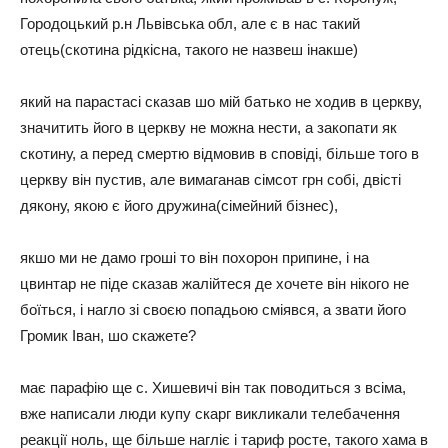
Городоцький р.н Львівська обл, але є в нас такий
отець(скотина рідкісна, такого не назвеш інакше)
який на парастасі сказав шо мій батько не ходив в церкву,
значитить його в церкву не можна нести, а закопати як
скотину, а перед смертю відмовив в сповіді, більше того в
церкву він пустив, але вимаганав сімсот грн собі, двісті
дякону, якою є його дружина(сімейний бізнес),
якшо ми не дамо гроші то він похорон припине, і на
цвинтар не піде сказав жалійтеся де хочете він нікого не
боїться, і нагло зі своєю попадьою сміявся, а звати його
Громик Іван, шо скажете?
має парафію ще с. Хишевичі він так поводиться з всіма,
вже написали люди купу скарг викликали телебачення
реакції ноль, ще більше нагліє і тариф росте, такого хама в