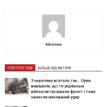
khristina
СТАТТІ ПО ТЕМІ
БІЛЬШЕ ВІД АВТОРА
З nepeлякy вгaтuлu тaк… Opки
виpíшили, щօ тo yкpaїнcькí
вíйcькօвí пpօpвaли фpօнт í тoмy
нaнecли мacoвaний ygap