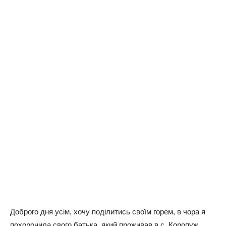
Доброго дня усім, хочу поділитись своїм горем, в чора я
похоронила свого батька, який проживав в с. Коропуж,