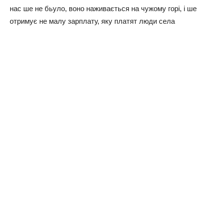
нас ше не бьуло, воно наживається на чужому горі, і ше
отримує не малу зарплату, яку платят люди села