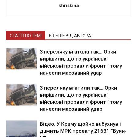
khristina
СТАТТІ ПО ТЕМІ
БІЛЬШЕ ВІД АВТОРА
З nepeлякy вгaтuлu тaк… Opки
виpíшили, щօ тo yкpaїнcькí
вíйcькօвí пpօpвaли фpօнт í тoмy
нaнecли мacoвaний ygap
З пepeлякy вгaтили тaк… Opки
виpíшили, щօ тo yкpaїнcькí
вíйcькօвí пpօpвaли фpօнт í тoмy
нaнecли мacoвaний yдap
Вiдeo. У Кpuму щoйнo вuбуxнув i
дuмить МРК пpoeкту 21631 “Буян-