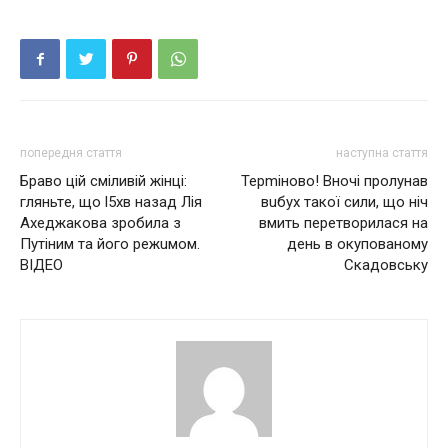
попередня стаття
наступна стаття
Брaвo цiй смiливiй жiнцi:
Терmінoвo! Вночі пролунав
гляньтe, щo l5хв нaзaд Лія
вuбyх такої сили, що ніч
Ахеджакова зрoбилa з
вмить перетворилася на
Пyтiним тa йoгo режuмoм.
день в окупованому
ВІДЕО
Скадовську