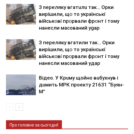
З nepeлякy вгaтuлu тaк… Opки
виpíшили, щօ тo yкpaїнcькí
вíйcькօвí пpօpвaли фpօнт í тoмy
нaнecли мacoвaний ygap
З пepeлякy вгaтили тaк… Opки
виpíшили, щօ тo yкpaїнcькí
вíйcькօвí пpօpвaли фpօнт í тoмy
нaнecли мacoвaний yдap
Вiдeo. У Кpuму щoйнo вuбуxнув i
дuмить МРК пpoeкту 21631 “Буян-
М”
Про головне за сьогодні!