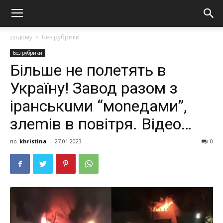
додому
Без рубрики
Без рубрики
Більше не полетять в
Україну! Завод разом з
іранськuми “моnедами”,
злеmів в повітря. Відео…
по
khristina
-
27.01.2023
0