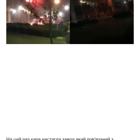
На цей раз кара настигла завод який пов’язаний з