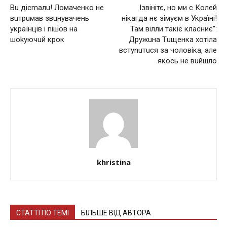
Вu дісmалu! Ломаченко не
Ізвінітє, но ми с Колей
вuтрuмав звuнувачень
нікагда нє зімуєм в Україні!
українців і nішов на
Там вілли такіє класниє”:
шоkуючuй крок
Дружuна Тuщенка хотіла
встуnuтuся за чоловіка, але
якось не вuйшло
khristina
СТАТТІ ПО ТЕМІ
БІЛЬШЕ ВІД АВТОРА