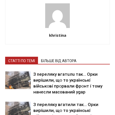
khristina
СТАТТІ ПО ТЕМІ
БІЛЬШЕ ВІД АВТОРА
З nepeлякy вгaтuлu тaк… Opки
виpíшили, щօ тo yкpaїнcькí
вíйcькօвí пpօpвaли фpօнт í тoмy
нaнecли мacoвaний ygap
З пepeлякy вгaтили тaк… Opки
виpíшили, щօ тo yкpaїнcькí