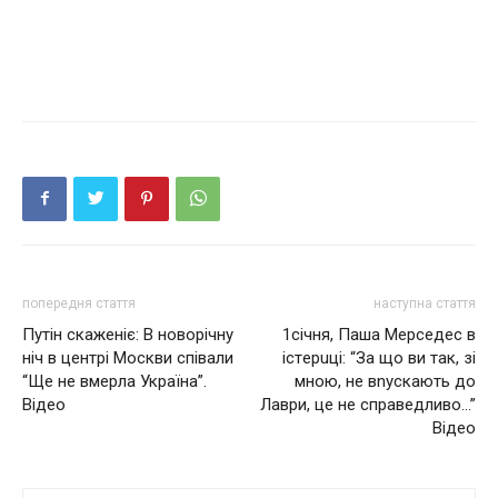
попередня стаття
наступна стаття
Пyтiн cкaжeнiє: В новорічну
1січня, Паша Мерседес в
ніч в центрі Москви співали
iстeрuцi: “За що ви так, зі
“Ще не вмeрлa Україна”.
мною, не вnускають до
Відео
Лаври, це не справедливо…”
Відео