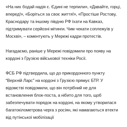
«На них бодай надія є. Єдині не терпили», «Давайте, горці,
вперед!», «Боріться за своє життя!», «Простіше Ростову,
Краснодару та іншому півдню РФ їхати на Кавказ,
підтримувати серйозні мітинги. Чим чекати соплежуїв у
Москві», – коментують у Мережі кадри протестів.
Нагадаємо, раніше у Мережі повідомили про появу на
кордоні з Грузією військової техніки Росії.
ФСБ РФ підтвердила, що до прикордонного пункту
“Верхній Ларс” на кордоні з Грузією прямує БТР. У
відомстві повідомили, що він потрібний не для
встановлення блок-поста, а нібито для того, щоб
забезпечувати порядок на кордоні, на якому утворилася
багатокілометрова черга з росіян, які намагаються втекти
від путінської мобілізації