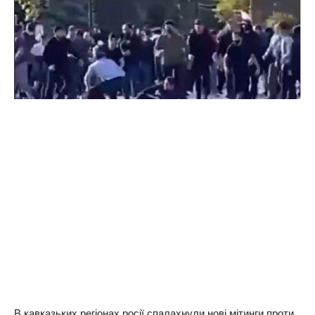
В кавказьких регіонах росії спалахнули нові мітинги проти