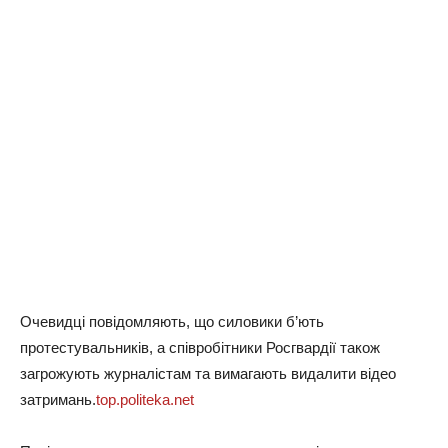
Очевидці повідомляють, що силовики б’ють
протестувальників, а співробітники Росгвардії також
загрожують журналістам та вимагають видалити відео
затримань.
top.politeka.net