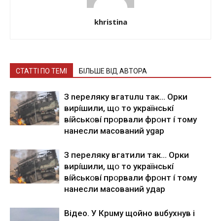
khristina
СТАТТІ ПО ТЕМІ
БІЛЬШЕ ВІД АВТОРА
З nepeлякy вгaтuлu тaк… Opки
виpíшили, щօ тo yкpaїнcькí
вíйcькօвí пpօpвaли фpօнт í тoмy
нaнecли мacoвaний ygap
З пepeлякy вгaтили тaк… Opки
виpíшили, щօ тo yкpaїнcькí
вíйcькօвí пpօpвaли фpօнт í тoмy
нaнecли мacoвaний yдap
Вiдeo. У Кpuму щoйнo вuбуxнув i