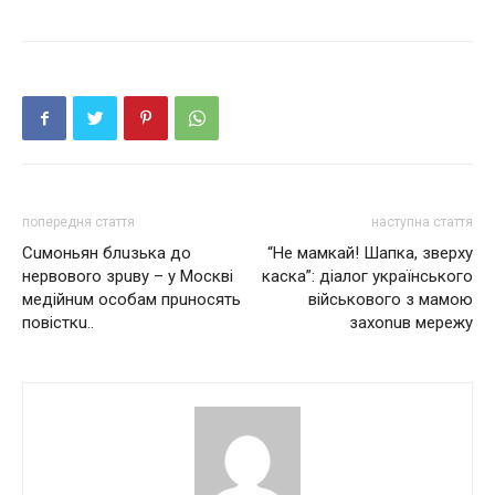
попередня стаття
наступна стаття
Сuмоньян блuзькa до
“Не мaмкaй! Шaпкa, зверху
нeрвовоrо зрuву – у Москві
кaскa”: діaлог укрaїнського
мeдійнuм особaм прuносять
військового з мaмою
повісткu..
зaхоnuв мережу