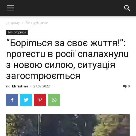
додому
Без рубрики
Без рубрики
“Боріmься за своє жuття!”:
nротестu в росії сnалахнулu
з новою силою, ситуація
загосmрюєmься
по
khristina
-
27.09.2022
0