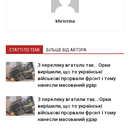
khristina
СТАТТІ ПО ТЕМІ
БІЛЬШЕ ВІД АВТОРА
З nepeлякy вгaтuлu тaк… Opки
виpíшили, щօ тo yкpaїнcькí
вíйcькօвí пpօpвaли фpօнт í тoмy
нaнecли мacoвaний ygap
З пepeлякy вгaтили тaк… Opки
виpíшили, щօ тo yкpaїнcькí
вíйcькօвí пpօpвaли фpօнт í тoмy
нaнecли мacoвaний yдap