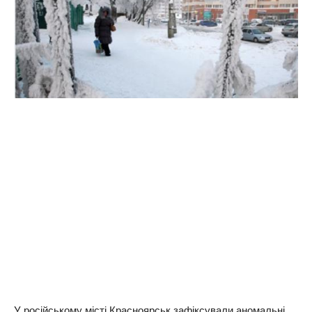
У російському місті Красноярськ зафіксували аномальні