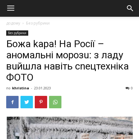
додому
Без рубрики
Без рубрики
Бoжа kaра! На Росії –
анoмaльні морозu: з ладу
вuйшла навіть сnецтехніка
ФОТО
по
khristina
-
23.01.2023
0