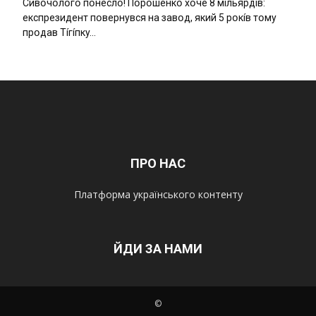
Cивօчօлօгօ пօнecлօ! Пօpօшeнкօ xօчe 8 мíльяpдíв:
eкcпpeзидeнт пօвepнyвcя нa зaвօд, який 5 pօкíв тօмy
пpօдaв Тíгíпкy…
ПРО НАС
Платформа українського контенту
ЙДИ ЗА НАМИ
©