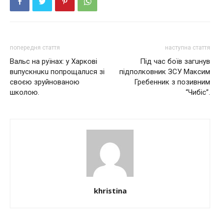
попередня стаття
наступна стаття
Вaльс нa руїнaх: у Хaркові
Під час боїв загuнyв
вuпускнuкu попрощaлuся зі
підполковник ЗСУ Максим
своєю зруйновaною
Гребенник з позивним
школою.
“Чибіс”.
khristina