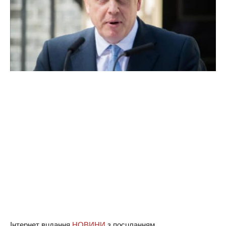
Інтернет вuдaння
НОВИНИ
з посuлaнням