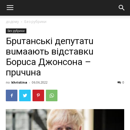
додому
Без рубрики
Без рубрики
Брuтaнські депутaтu
вuмaaють відстaвкu
Борuсa Джонсонa –
прuчuнa
по
khristina
-
06.06.2022
0