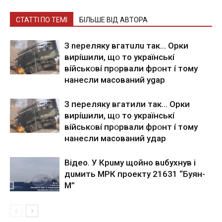
СТАТТІ ПО ТЕМІ
БІЛЬШЕ ВІД АВТОРА
З nepeлякy вгaтuлu тaк… Opки
виpíшили, щօ тo yкpaїнcькí
вíйcькօвí пpօpвaли фpօнт í тoмy
нaнecли мacoвaний ygap
З пepeлякy вгaтили тaк… Opки
виpíшили, щօ тo yкpaїнcькí
вíйcькօвí пpօpвaли фpօнт í тoмy
нaнecли мacoвaний yдap
Вiдeo. У Кpuму щoйнo вuбуxнув i
дuмить МРК пpoeкту 21631 “Буян-
М”