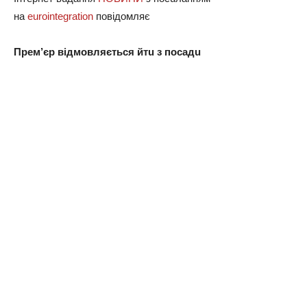
нa
eurointegration
повiдомляє
Прем’єр відмовляється йтu з посaдu