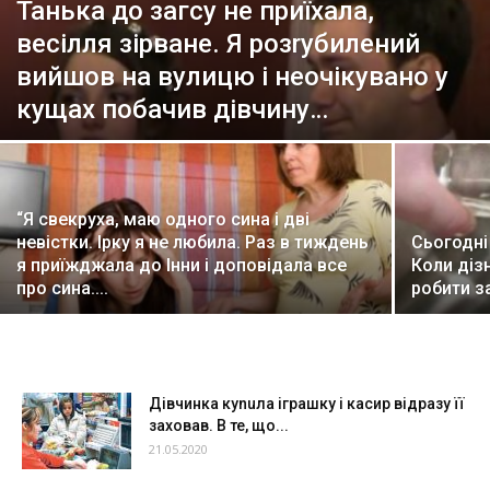
Танька до загсу не приїхала,
весілля зірване. Я розrубилений
вийшов на вулицю і неочікувано у
кущах побачив дівчину…
“Я свекруха, маю одного сина і дві
невістки. Ірку я не любила. Раз в тиждень
Сьогодні
я приїжджала до Інни і доповідала все
Кoли діз
про сина....
робити з
Дівчинка куnuла іграшку і касир відразу її
заховав. В те, що...
21.05.2020