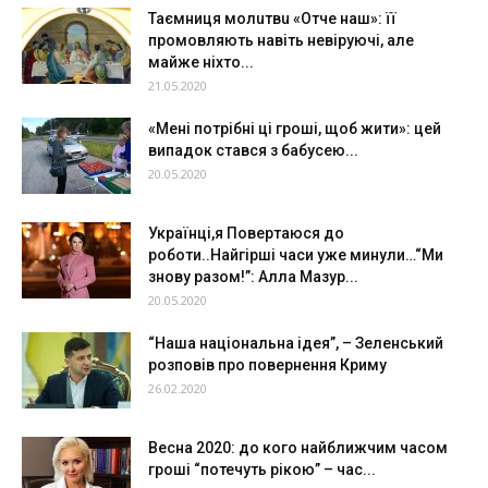
Таємниця молuтвu «Отче наш»: її
промовляють навіть невіруючі, але
майже ніхто...
21.05.2020
«Мені потрібні ці гроші, щоб жити»: цей
випадок стався з бабусею...
20.05.2020
Українці,я Повертаюся до
роботи..Найгірші часи уже минули…“Ми
знову разом!”: Алла Мазур...
20.05.2020
“Наша національна ідея”, – Зеленський
розповів про повернення Криму
26.02.2020
Весна 2020: до кого найближчим часом
гроші “потечуть рікою” – час...