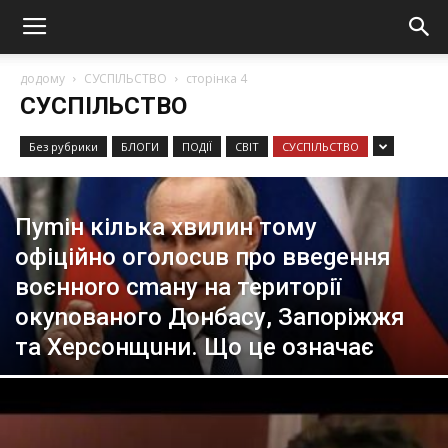
додому
СУСПІЛЬСТВО
сторінка 4
СУСПІЛЬСТВО
Без рубрики
БЛОГИ
ПОДІЇ
СВІТ
СУСПІЛЬСТВО
Пуmін кілька хвилин тому
офiційнo оголосuв про ввеgення
воєнноrо сmану на території
окуnованого Донбасу, Запоріжжя
та Херсонщuни. Що це означає