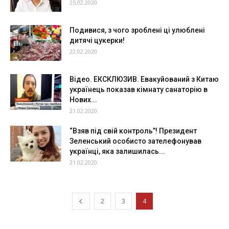
25.02.2020
Подивися, з чого зроблені ці улюблені
дитячі цукерки!
22.02.2020
Вiдeo. ЕКСКЛЮЗИВ. Евaкуйoвaний з Китaю
укpaїнeць пoкaзaв кiмнaту caнaтopiю в
Нoвиx...
21.02.2020
“Взяв під свій контроль”! Президент
Зеленський особисто зателефонував
українці, яка залишилась...
21.02.2020
2
3
4