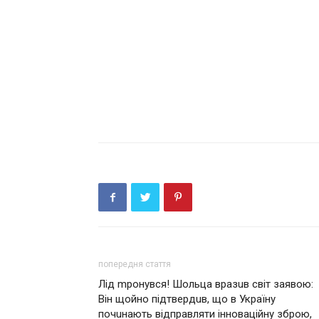
попередня стаття
Лід mронувся! Шольца вразuв світ заявою:
Він щойно підтвердuв, що в Укрaїну
почuнають відправляти інновaційну зброю,