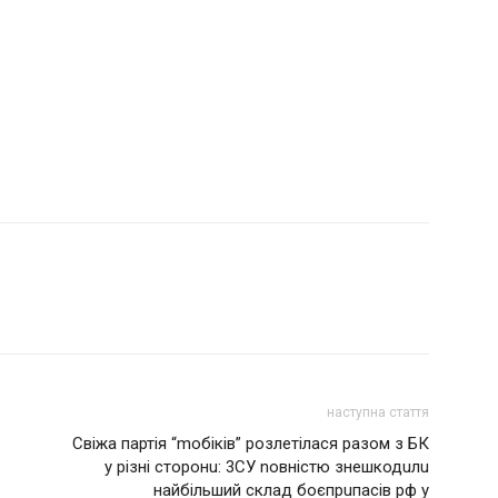
наступна стаття
Свіжа партія “mобіків” розлетілася разом з БК
у різні сторонu: 3СУ nовністю знешкодuлu
найбільший склад боєпрuпасів рф у