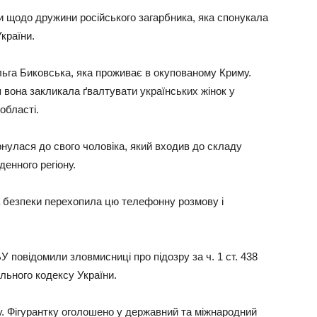
и щодо дружини російського загарбника, яка спонукала
країни.
га Биковська, яка проживає в окупованому Криму.
вона закликала ґвалтувати українських жінок у
області.
нулася до свого чоловіка, який входив до складу
денного регіону.
а безпеки перехопила цю телефонну розмову і
БУ повідомили зловмисниці про підозру за ч. 1 ст. 438
ального кодексу України.
у. Фігурантку оголошено у державний та міжнародний