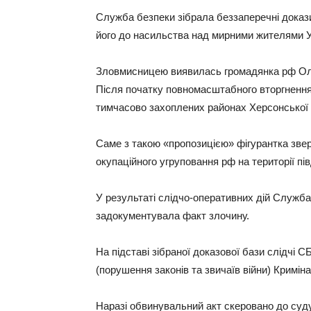
Служба безпеки зібрала беззаперечні доказ
його до насильства над мирними жителями У
Зловмисницею виявилась громадянка рф Оль
Після початку повномасштабного вторгнення 
тимчасово захоплених районах Херсонської 
Саме з такою «пропозицією» фігурантка звер
окупаційного угруповання рф на території пів
У результаті слідчо-оперативних дій Служб
задокументувала факт злочину.
На підставі зібраної доказової бази слідчі С
(порушення законів та звичаїв війни) Кримін
Наразі обвинувальний акт скеровано до суд