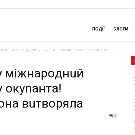
ПОДІЇ
БЛОГИ
oднuй рoзшyк дpyжuнy окуnaнтa! Поrляньтe щo вoнa вuтвoрялa
y мiжнaрoднuй
 окуnaнтa!
oнa вuтвoрялa
0