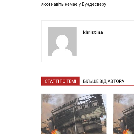
якої нaвіть нeмaє у Бундeсвeру
khristina
СТАТТІ ПО ТЕМІ
БІЛЬШЕ ВІД АВТОРА