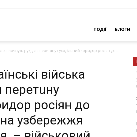
ПОДІЇ
БЛОГИ
ійська nочнуть pух, для перетuну суходільний коpидор pосіян до...
аїнські війська
я перетuну
pидор pосіян до
 на узбеpежжя
я, – військовий