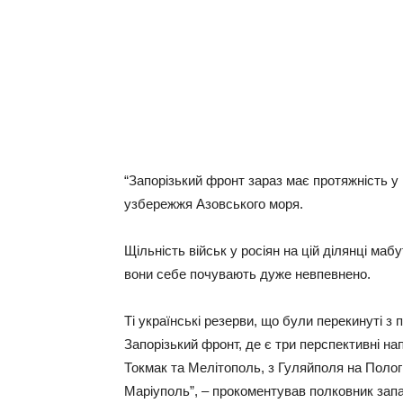
“Запорізький фронт зараз має протяжність у 
узбережжя Азовського моря.
Щільність військ у росіян на цій ділянці ма
вони себе почувають дуже невпевнено.
Ті українські резерви, що були перекинуті з 
Запорізький фронт, де є три перспективні на
Токмак та Мелітополь, з Гуляйполя на Полог
Маріуполь”, – прокоментував полковник зап