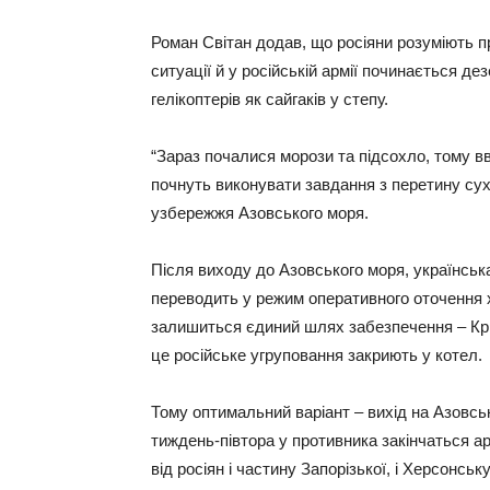
Роман Світан додав, що росіяни розуміють пр
ситуації й у російській армії починається де
гелікоптерів як сайгаків у степу.
“Зараз почалися морози та підсохло, тому в
почнуть виконувати завдання з перетину сух
узбережжя Азовського моря.
Після виходу до Азовського моря, українська
переводить у режим оперативного оточення 
залишиться єдиний шлях забезпечення – Кри
це російське угруповання закриють у котел.
Тому оптимальний варіант – вихід на Азовськ
тиждень-півтора у противника закінчаться а
від росіян і частину Запорізької, і Херсонсь