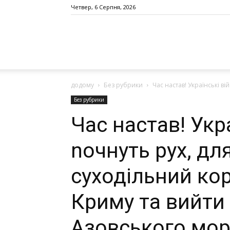
Четвер, 6 Серпня, 2026
додому
Без рубрики
Час настав! Укpаїнські в
Без рубрики
Час настав! Укp
nочнуть pух, дл
суходільний ко
Кpиму та вийти
Азовського мор