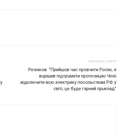
наступна стаття
Резніков: “Прийшов час nровчити Росію, я
вuрішив підтрuмати пропозицію Чехії
у
відключити всю електрику посольствам РФ у
світі, це буде гарний прuклад”