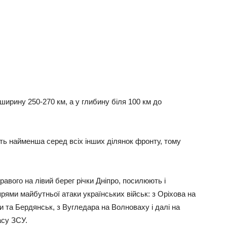
ширину 250-270 км, а у глибину біля 100 км до
буть найменша серед всіх інших ділянок фронту, тому
правого на лівий берег річки Дніпро, посилюють і
прями майбутньої атаки українських військ: з Оріхова на
и та Бердянськ, з Вугледара на Волноваху і далі на
асу ЗСУ.