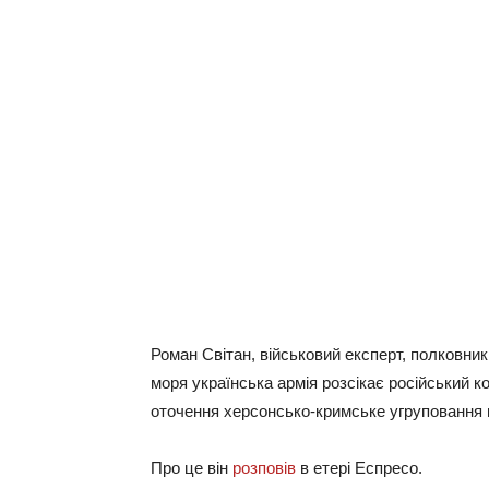
Роман Світан, військовий експерт, полковни
моря українська армія розсікає російський 
оточення херсонсько-кримське угруповання
Про це він
розповів
в етері Еспресо.