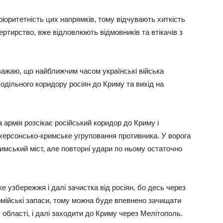
іоритетність цих напрямків, тому відчувають хиткість
зертирство, вже відловлюють відмовників та втікачів з
важаю, що найближчим часом українські війська
одільного коридору росіян до Криму та вихід на
 армія розсікає російський коридор до Криму і
херсонсько-кримське угруповання противника. У ворога
мський міст, але повторні удари по ньому остаточно
е узбережжя і далі зачистка від росіян, бо десь через
рмійські запаси, тому можна буде впевнено зачищати
ку області, і далі заходити до Криму через Мелітополь.