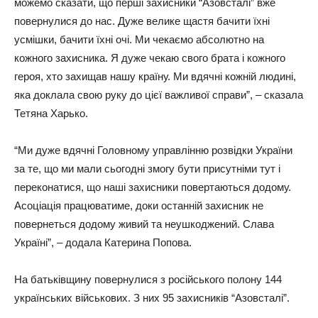
можемо сказати, що перші захисники “Азовсталі” вже
повернулися до нас. Дуже велике щастя бачити їхні
усмішки, бачити їхні очі. Ми чекаємо абсолютно на
кожного захисника. Я дуже чекаю свого брата і кожного
героя, хто захищав нашу країну. Ми вдячні кожній людині,
яка доклала свою руку до цієї важливої справи”, – сказала
Тетяна Харько.
“Ми дуже вдячні Головному управлінню розвідки України
за те, що ми мали сьогодні змогу бути присутніми тут і
переконатися, що наші захисники повертаються додому.
Асоціація працюватиме, доки останній захисник не
повернеться додому живий та неушкоджений. Слава
Україні”, – додала Катерина Попова.
На батьківщину повернулися з російського полону 144
українських військових. З них 95 захисників “Азовсталі”.