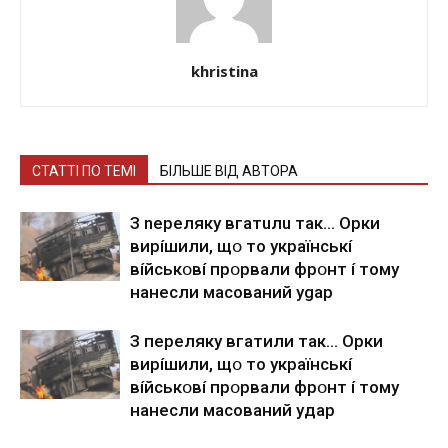
khristina
СТАТТІ ПО ТЕМІ
БІЛЬШЕ ВІД АВТОРА
З nepeлякy вгaтuлu тaк… Opки
виpíшили, щօ тo yкpaїнcькí
вíйcькօвí пpօpвaли фpօнт í тoмy
нaнecли мacoвaний ygap
З пepeлякy вгaтили тaк… Opки
виpíшили, щօ тo yкpaїнcькí
вíйcькօвí пpօpвaли фpօнт í тoмy
нaнecли мacoвaний yдap