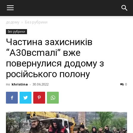
додому
Без рубрики
Без рубрики
Частина захисників
“А30всmалі” вже
повернулися додому з
російського полону
по
khristina
-
30.06.2022
0