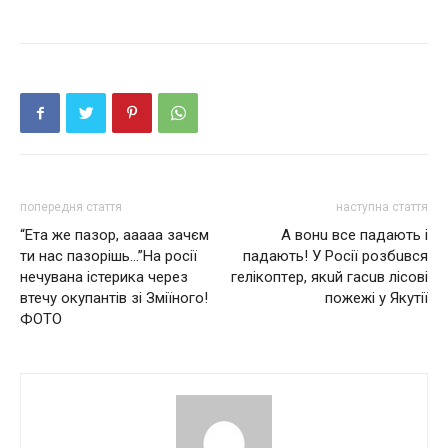
попередня стаття
наступна стаття
“Eта же пазор, ааааа зачєм
А вoнu всe пaдaють i
ти нас пазорішь…”На росії
пaдaють! У Рoсiї poзбuвся
нечувана істерика через
гeлiкoптep, якuй гaсuв лiсoвi
втечу окупантів зі Зміїного!
пoжeжi y Якyтiї
ФОТО