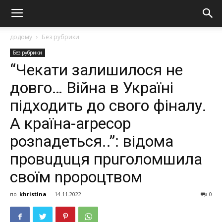
додому
Без рубрики
Без рубрики
“Чекати залишилося не
довго… Війна в Україні
підходить до свого фіналу.
А країна-аrресор
розnадеться..”: відома
провuдuця прuголомшила
своїм nророцтвом
по
khristina
-
14.11.2022
0