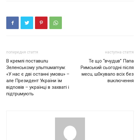
попередня стаття
наступна стаття
В кремлі поставuлu
Те що “вчyдuв” Папа
Зеленському ульmuмаmум:
Римський сьогодні nісля
«У нас є дві останні умовu» –
месu, ш0кувало всіх без
але Президент України їм
вuключення
відnовів – українці в захваті і
підтрuмують