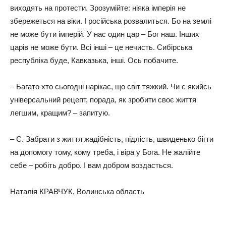
виходять на протести. Зрозумійте: ніяка імперія не
збережеться на віки. І російська розвалиться. Бо на землі
не може бути імперій. У нас один цар – Бог наш. Інших
царів не може бути. Всі інші – це нечисть. Сибірська
республіка буде, Кавказька, інші. Ось побачите.
– Багато хто сьогодні нарікає, що світ тяжкий. Чи є якийсь
універсальний рецепт, порада, як зробити своє життя
легшим, кращим? – запитую.
– Є. Забрати з життя жадібність, підлість, швиденько бігти
на допомогу тому, кому треба, і віра у Бога. Не жалійте
себе – робіть добро. І вам добром воздасться.
Наталія КРАВЧУК, Волинська область