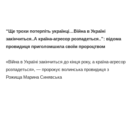
“Ще трохи потерпіть українці…Війна в Україні
закінчиться..А країна-агресор розпадеться..”: відома
провидиця приголомшила своїм пророцтвом
«Війна в Україні закінчиться до кінця року, а країна-агресор
розпадеться», — пророкує волинська провидиця з
Рожища Марина Синявська