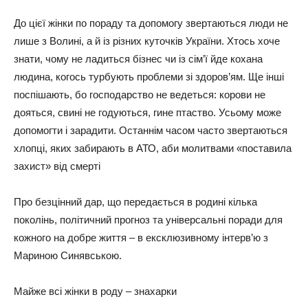
До цієї жінки по пораду та допомогу звертаються люди не
лише з Волині, а й із різних куточків України. Хтось хоче
знати, чому не ладиться бізнес чи із сім’ї йде кохана
людина, когось турбують проблеми зі здоров’ям. Ще інші
поспішають, бо господарство не ведеться: корови не
дояться, свині не годуються, гине птаство. Усьому може
допомогти і зарадити. Останнім часом часто звертаються
хлопці, яких забирають в АТО, аби молитвами «поставила
захист» від смерті
Про безцінний дар, що передається в родині кілька
поколінь, політичний прогноз та універсальні поради для
кожного на добре життя – в ексклюзивному інтерв’ю з
Мариною Синявською.
Майже всі жінки в роду – знахарки