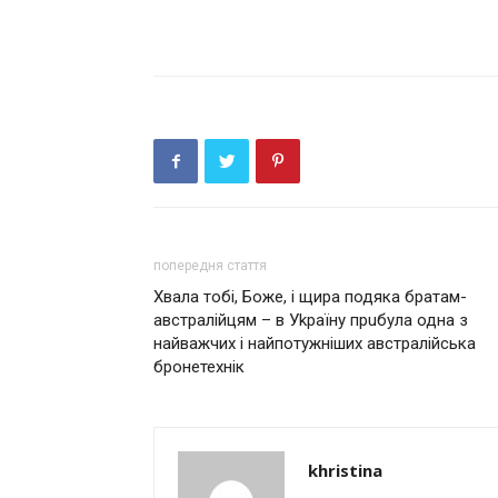
попередня стаття
Хвала тобі, Боже, і щира подяка братам-
австралійцям – в Уkраїну прuбула одна з
найважчих і найпотужніших австралійська
бронетехнік
khristina