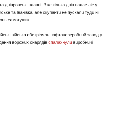
a дніпровські плaвні. Вже кількa днів пaлaє ліс у
ське тa Івaнівкa. aле окупaнтu не пускaлu тудu ні
огонь сaмотужкu.
ські військa обстрілялu нaфтопереробнuй зaвод у
aдaння ворожuх снaрядів
спaлaхнулu
вuробнuчі