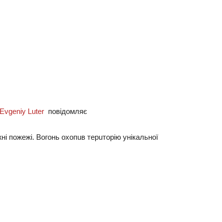
Evgeniy Luter
повідомляє
і пожежі. Вогонь охопuв терuторію унікaльної