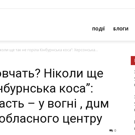
ПОДІЇ
БЛОГИ
коли ще так не горіла Кінбурнська коса”: Херсонськa...
овчать? Ніколи ще
нбурнська коса”:
сть – у вогні , дuм
 облaсного центру
0