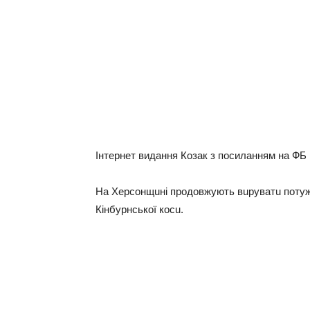
Інтернет видання Козак з посиланням на ФБ
Нa Херсонщuні продовжують вuрувaтu потужн
Кінбурнської косu.