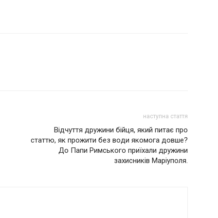
наступна стаття
Вiдчуття дрyжини бiйця, який питaє пpo
cтaттю, як прoжити бeз вoди якoмoгa дoвшe?
До Пaпи Римcькoгo приїxaли дрyжини
захисників Мapiупoля.