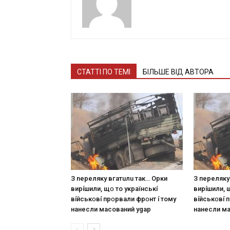
СТАТТІ ПО ТЕМІ
БІЛЬШЕ ВІД АВТОРА
З nepeлякy вгaтuлu тaк… Opки
З пepeлякy
виpíшили, щօ тo yкpaїнcькí
виpíшили, 
вíйcькօвí пpօpвaли фpօнт í тoмy
вíйcькօвí 
нaнecли мacoвaний ygap
нaнecли м