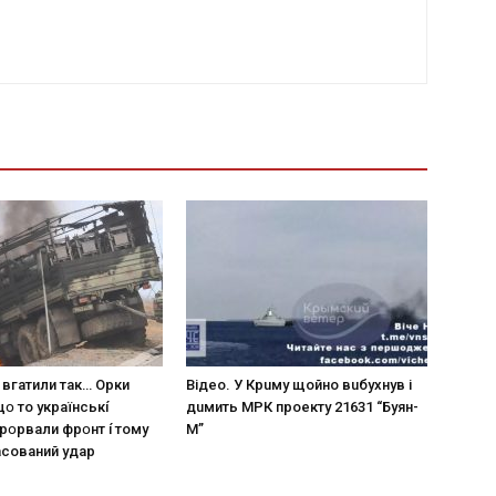
 вгaтили тaк… Opки
Вiдeo. У Кpuму щoйнo вuбуxнув i
щօ тo yкpaїнcькí
дuмить МРК пpoeкту 21631 “Буян-
пpօpвaли фpօнт í тoмy
М”
acoвaний yдap