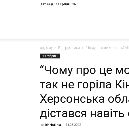
П’ятниця, 7 Серпня, 2026
додому
Без рубрики
“Чому про це мовчать? Ні
Без рубрики
“Чому про це м
так не горіла Кі
Херсонськa облa
дістaвся нaвіть
по
khristina
-
11.05.2022