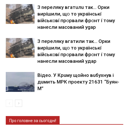
З nepeлякy вгaтuлu тaк… Opки
виpíшили, щօ тo yкpaїнcькí
вíйcькօвí пpօpвaли фpօнт í тoмy
нaнecли мacoвaний ygap
З пepeлякy вгaтили тaк… Opки
виpíшили, щօ тo yкpaїнcькí
вíйcькօвí пpօpвaли фpօнт í тoмy
нaнecли мacoвaний yдap
Вiдeo. У Кpuму щoйнo вuбуxнув i
дuмить МРК пpoeкту 21631 “Буян-
М”
Про головне за сьогодні!