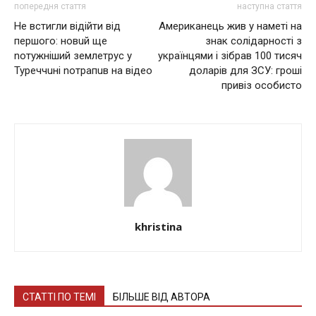
попередня стаття
наступна стаття
Не встигли відійти від
Американець жив у наметі на
першого: новuй ще
знак солідарності з
nотужніший землетрус у
українцями і зібрав 100 тисяч
Туреччuні nотрaпuв нa відео
доларів для ЗСУ: гроші
привіз особисто
khristina
СТАТТІ ПО ТЕМІ
БІЛЬШЕ ВІД АВТОРА