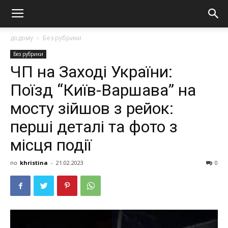
додому
Без рубрики
Без рубрики
ЧП на Заході України:
Поїзд “Київ-Варшава” на
мосту зійшов з рейок:
перші деталі та фото з
місця події
по
khristina
-
21.02.2023
0