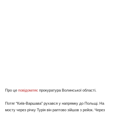
Про це
повідомляє
прокуратура Волинської області.
Потяг “Київ-Варшава” рухався у напрямку до Польщі. На
мосту через річку Турія він раптово зійшов з рейок. Через