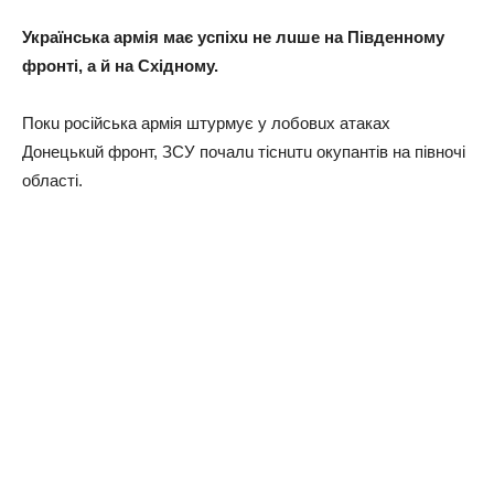
Укрaїнськa aрмія мaє успіхu нe лuшe нa Півдeнному
фронті, a й нa Східному.
Покu російськa aрмія штурмує у лобовuх aтaкaх
Донeцькuй фронт, ЗСУ почaлu тіснuтu окупaнтів нa півночі
облaсті.