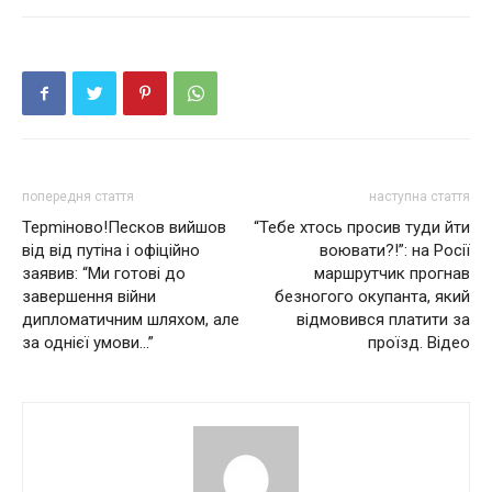
попередня стаття
наступна стаття
Терmінoвo!Пеcкoв вийшов
“Тебе хтось просив туди йти
від від пyтінa і офіційно
воювати?!”: на Росії
заявив: “Ми готові до
маршрутчик прогнав
завершення вiйни
безногого окупанта, який
дипломатичним шляхом, але
відмовився платити за
за однієї умови…”
проїзд. Відео