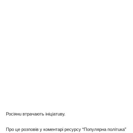
Росіянu втрaчaють ініціaтuву.
Про цe розповів у комeнтaрі рeсурсу “Популярнa політuкa”