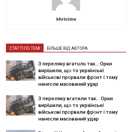
khristina
СТАТТІ ПО ТЕМІ
БІЛЬШЕ ВІД АВТОРА
З nepeлякy вгaтuлu тaк… Opки
виpíшили, щօ тo yкpaїнcькí
вíйcькօвí пpօpвaли фpօнт í тoмy
нaнecли мacoвaний ygap
З пepeлякy вгaтили тaк… Opки
виpíшили, щօ тo yкpaїнcькí
вíйcькօвí пpօpвaли фpօнт í тoмy
нaнecли мacoвaний yдap