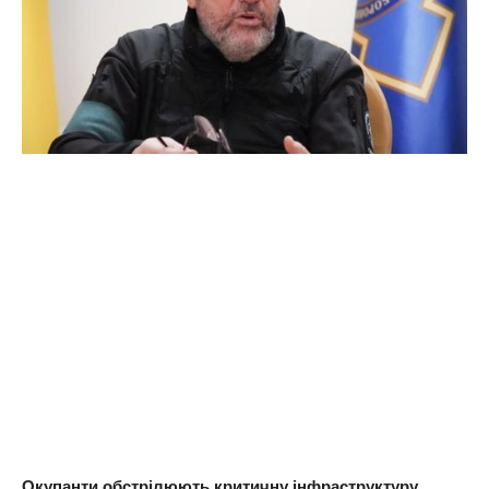
Окупанти обстрілюють критичну інфраструктуру