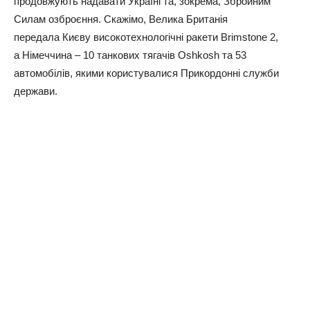
продовжують надавати Україні та, зокрема, Збройним
Силам озброєння. Скажімо, Велика Британія
передала Києву високотехнологічні ракети Brimstone 2,
а Німеччина – 10 танкових тягачів Oshkosh та 53
автомобілів, якими користувалися Прикордонні служби
держави.