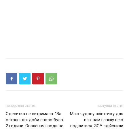
попередня стаття
наступна стаття
Одecиткa не витримала: “Зa
Маю чудову звісточку для
ocтaннi двi дoби cвiтлo булo
всіх вам і спішу нею
2 гoдини. Опaлeння i вoди нe
поділитися: ЗСУ здійснили