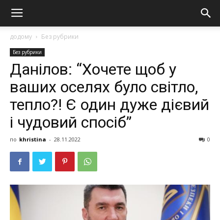
додому
Без рубрики
Без рубрики
Данілов: “Хочете щоб у
ваших оселях було світло,
тепло?! Є один дуже дієвий
і чудовий спосіб”
по
khristina
-
28.11.2022
0