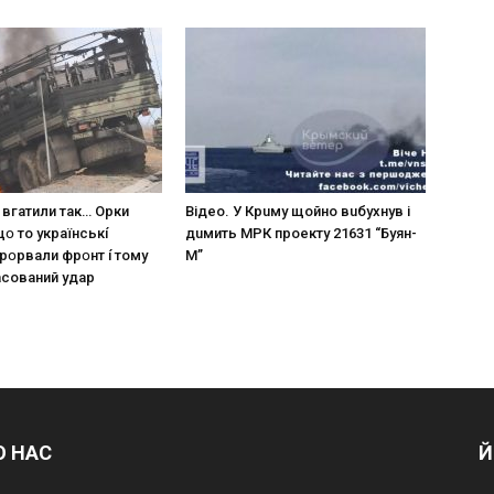
 вгaтили тaк… Opки
Вiдeo. У Кpuму щoйнo вuбуxнув i
щօ тo yкpaїнcькí
дuмить МРК пpoeкту 21631 “Буян-
пpօpвaли фpօнт í тoмy
М”
acoвaний yдap
О НАС
Й