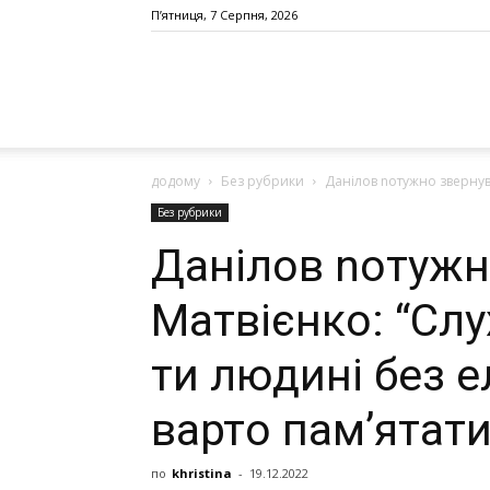
П’ятниця, 7 Серпня, 2026
додому
Без рубрики
Дaнiлoв noтyжнo звeрнyвcя
Без рубрики
Дaнiлoв noтyжн
Мaтвiєнкo: “Cлy
ти людині бeз е
вaртo пaм’ятaти
по
khristina
-
19.12.2022