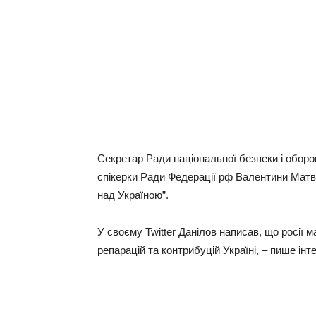
Секретар Ради національної безпеки і оборо
спікерки Ради Федерації рф Валентини Матві
над Україною”.
У своєму Twitter Данілов написав, що росії 
репарацій та контрибуцій Україні, – пише інт