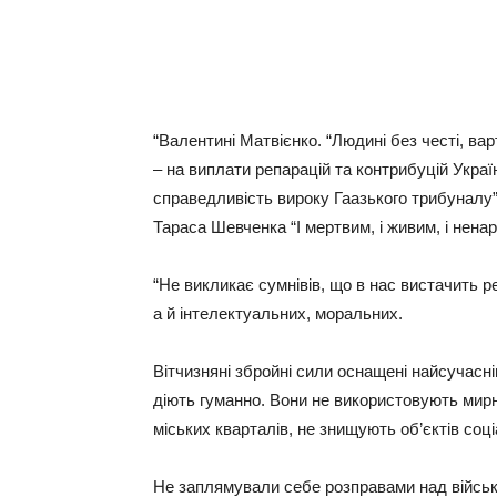
“Валентині Матвієнко. “Людині без честі, вар
– на виплати репарацій та контрибуцій Україн
справедливість вироку Гаазького трибуналу”
Тараса Шевченка “І мертвим, і живим, і нен
“Не викликає сумнівів, що в нас вистачить р
а й інтелектуальних, моральних.
Вітчизняні збройні сили оснащені найсучасн
діють гуманно. Вони не використовують мирн
міських кварталів, не знищують об’єктів соц
Не заплямували себе розправами над військ