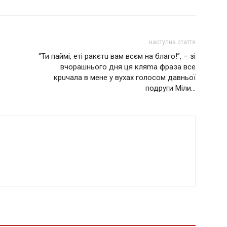
наступна стаття
“Ти паймі, еті pакєтu вам всєм на благо!”, – зі
вчорашнього дня ця кляmа фраза все
крuчала в мене у вухах голосом давньої
подруги Міли…