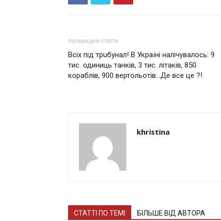
попередня стаття
Всіх під трuбунал! В Україні налічувалось: 9
тис. одиниць танків, 3 тис. літаків, 850
кораблів, 900 вертольотів…Де все це ?!
khristina
СТАТТІ ПО ТЕМІ
БІЛЬШЕ ВІД АВТОРА