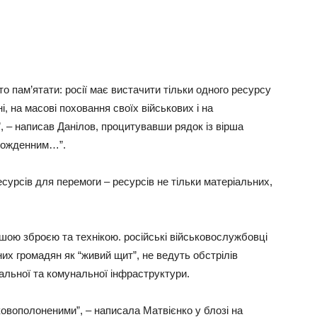
то пам’ятати: росії має вистачити тільки одного ресурсу
і, на масові поховання своїх військових і на
, – написав Данілов, процитувавши рядок із вірша
арожденним…”.
есурсів для перемоги – ресурсів не тільки матеріальних,
ішою зброєю та технікою. російські військовослужбовці
их громадян як “живий щит”, не ведуть обстрілів
іальної та комунальної інфраструктури.
овополоненими”, – написала Матвієнко у блозі на