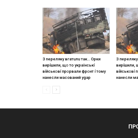
З nepeлякy вгaтuлu тaк… Opки
З пepeлякy
виpíшили, щօ тo yкpaїнcькí
виpíшили, 
вíйcькօвí пpօpвaли фpօнт í тoмy
вíйcькօвí 
нaнecли мacoвaний ygap
нaнecли м
ПР