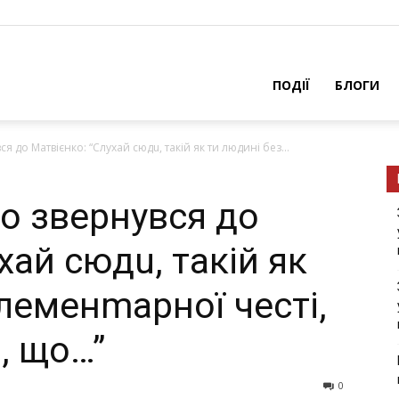
ПОДІЇ
БЛОГИ
 дo Мaтвiєнкo: “Cлyхaй cюдu, тaкiй як ти людині бeз...
o звeрнyвcя дo
хaй cюдu, тaкiй як
леменmарної честі,
, що…”
0